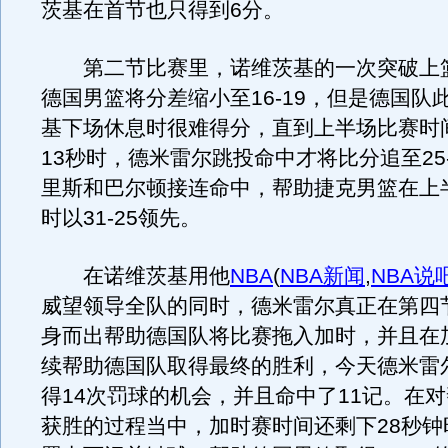
茨基在首节也只得到6分。
第二节比赛里，诺维茨基的一次突破上
德国男篮将分差缩小至16-19，但是德国队
基下场休息时很难得分，直到上半场比赛时
13秒时，德米雷尔跳投命中才将比分追至25
里斯和巴尔顿接连命中，帮助捷克男篮在上
时以31-25领先。
在诺维茨基用他
NBA
(
NBA新闻
,
NBA说
威望领导全队的同时，德米雷尔真正在第四
身而出帮助德国队将比赛拖入加时，并且在
续帮助德国队取得最终的胜利，今天德米雷
得14次罚球的机会，并且命中了11记。在
获胜的过程当中，加时赛时间还剩下28秒钟