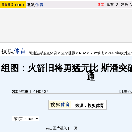
新闻
-
体育
-
S
-
娱乐
-
阿迪达斯搜狐体育
>
篮球世界
>
NBA
>
NBA动态
>
2007年欧洲
组图：火箭旧将勇猛无比 斯潘突
通
2007年09月04日07:37
[
我来说
来源：搜狐体育
[点击图片进入下一页]