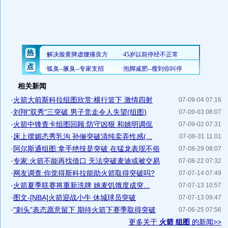
相关新闻
·
火箭大前斯科拉组图欣赏:横行篮下 激情四射
07-09-04 07:16
·
刘翔"双秀"三突破 男子竞走令人失望(组图)
07-09-03 08:07
·
火箭中锋查卡组图回顾:防守凶狠 和姚明调侃
07-09-02 07:31
·
床上摆媚态秀乳沟 孙俪突破清纯卖弄性感(...
07-08-31 11:01
·
阿尔斯通组图:拿手绝技是突破 在猛龙表现不俗
07-08-29 08:07
·
专家:火箭不能再找借口 无法突破麦迪或被交易
07-08-22 07:32
·
网友调查:你觉得斯科拉能助火箭取得突破吗?
07-07-14 07:49
·
火箭夏季联赛将重新洗牌 姚麦饥饿度成突...
07-07-13 10:57
·
图文-[NBA]火箭迎战小牛 休城球员突破
07-07-13 09:47
·
"刺头"表态愿意留下 期待火箭下赛季取得突破
07-06-25 07:56
更多关于
火箭 组图
的新闻>>