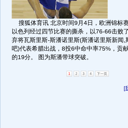
搜狐体育讯 北京时间9月4日，欧洲锦标
以色列经过四节比赛的撕杀，以76-66击败
弃将瓦斯里斯-斯潘诺里斯(斯潘诺里斯新闻
吧)代表希腊出战，8投6中命中率75%，贡
的19分。 图为斯潘带球突破。
1
2
3
4
下一页
[