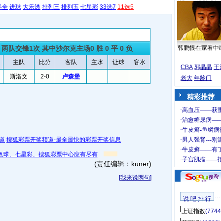
半全
进球
大乐透
排列三
排列五
七星彩
33选7
11选5
两队交锋1次 其中沙尔克主场0 胜 0 平 0 负
韩鹏恨在家看中
主队
比分
客队
主水
让球
客水
CBA
郭晶晶
王
斯洛文
2-0
卢森堡
老大
年龄门
精彩推荐
道
搜狐彩票开奖频道-最全最快的彩票开奖信息
色球、七星彩、搜狐彩票中心应有尽有
(责任编辑：kuner)
[
我来说两句
]
说 吧 排 行
上证指数
(7744