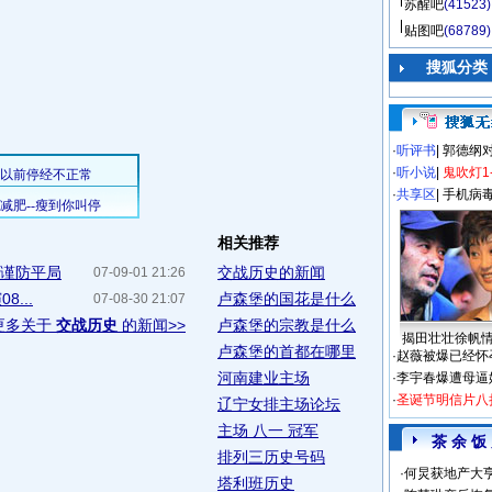
苏醒吧
(41523)
贴图吧
(68789)
搜狐分类
·
听评书
|
郭德纲
·
听小说
|
鬼吹灯1
·
共享区
|
手机病
相关推荐
需谨防平局
交战历史的新闻
07-09-01 21:26
...
卢森堡的国花是什么
07-08-30 21:07
更多关于
交战历史
的新闻>>
卢森堡的宗教是什么
揭田壮壮徐帆
卢森堡的首都在哪里
·
赵薇被爆已经怀
河南建业主场
·
李宇春爆遭母逼
·
圣诞节明信片八
辽宁女排主场论坛
主场 八一 冠军
茶 余 饭
排列三历史号码
·
何炅获地产大亨
塔利班历史