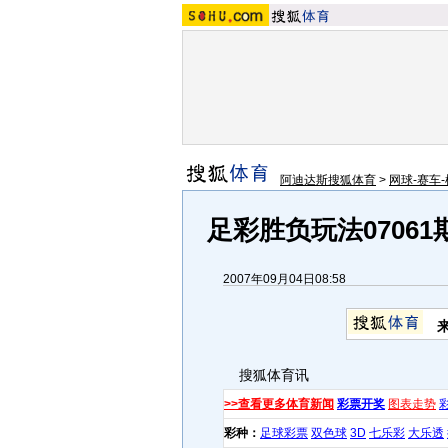
阿迪达斯搜狐体育
>
网球-赛车-
足彩胜负玩法0706
2007年09月04日08:58
搜狐体育讯
>>查看更多体育新闻
彩票开奖
图表走势
彩种：
足球彩票
双色球
3D
七乐彩
大乐透