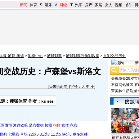
新闻
-
体育
-
S
-
娱乐
-
V
-
财经
-
IT
-
汽车
-
房产
-
家居
-
女人
-
视频
-
邮件
-
博
棋牌-足彩-奥运
>
彩票中心
>
足球彩票
>
足球彩票胜负彩数据
>
足彩交战历史
新
1期交战历史：卢森堡vs斯洛文
央视质疑29岁市
石首网站被黑
篡
[
我来说两句
] [字号：
大
中
小
]
宋美龄牛奶洗澡
来源：搜狐体育 作者：kuner
彩票微博
澳盘欧赔
足彩数据
预测
指数
媒体
竞彩
排列
七星彩
单场
22选5
31选7
11选5
快乐8
更多彩种
福娃五胞胎无家