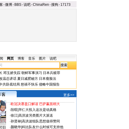
客
-
微博
-
BBS
-
说吧
-
ChinaRen
-
搜狗
-
17173
闻
网页
博客
音乐
图片
说吧
长
邓玉娇失踪
朝鲜军事演习
日本兵赎罪
改温总讲话
夏日减肥秘方
日本瘦脸法
中共卧底结局
慈禧不快乐
侵略中国报告
更多>>
·
欧冠决赛盘口解读 巴萨赢面稍大
·
段暄
|
拜仁大投入这次是动真格
·
徐江
|
高洪波另类图片大派送
·
孙贤禄
|
高洪波组队思想值得赞同
·
颜晓华
|
科比队友什么时候可支持他
可归