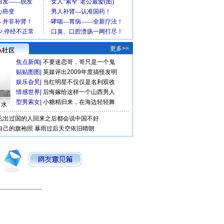
更多>>
焦点新闻
|
不要迷恋哥，哥只是一个鬼
贴贴图图
|
英媒评出2009年度搞怪发明
娱乐旮旯
|
当红明星不仅仅是名利双收
情感世界
|
后悔嫁给这样一个山西男人
型男索女
|
小糖精归来，在海边轻轻舞
口水
么出过国的人回来之后都会说中国不好
自己的旗袍照
暴雨过后天空依旧晴朗