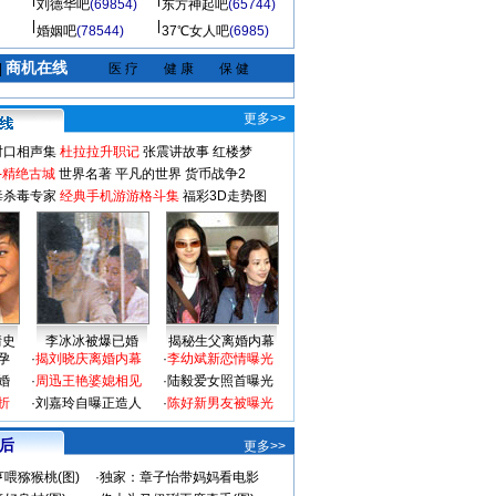
刘德华吧
(69854)
东方神起吧
(65744)
婚姻吧
(78544)
37℃女人吧
(6985)
商机在线
|
医 疗
健 康
保 健
更多>>
对口相声集
杜拉拉升职记
张震讲故事
红楼梦
-精绝古城
世界名著
平凡的世界
货币战争2
毒杀毒专家
经典手机游游格斗集
福彩3D走势图
情史
李冰冰被爆已婚
揭秘生父离婚内幕
孕
·
揭刘晓庆离婚内幕
·
李幼斌新恋情曝光
婚
·
周迅王艳婆媳相见
·
陆毅爱女照首曝光
折
·
刘嘉玲自曝正造人
·
陈好新男友被曝光
 后
更多>>
喂猕猴桃(图)
·
独家：章子怡带妈妈看电影