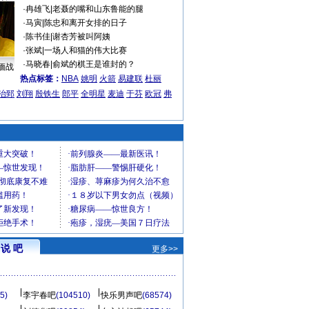
·
冉雄飞
|
老聂的嘴和山东鲁能的腿
·
马寅
|
陈忠和离开女排的日子
·
陈书佳
|
谢杏芳被叫阿姨
·
张斌
|
一场人和猫的伟大比赛
·
马晓春
|
俞斌的棋王是谁封的？
缅战
热点标签：
NBA
姚明
火箭
易建联
杜丽
治郅
刘翔
殷铁生
郎平
全明星
麦迪
于芬
欧冠
弗
说 吧
更多>>
5)
李宇春吧
(104510)
快乐男声吧
(68574)