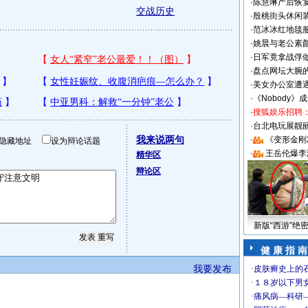
·
陈慧琳产后恢复
交战历史
·
殷桃街头休闲装
·
范冰冰红地毯
·
姚晨与老公素
·
日军竟拿战俘
·
盘点网坛大腕
·
美女办公室遭
·
《Nobody》
·
搜狐娱乐招聘
·
台北电玩展靓丽S
我来说两句
·
《变形金刚
隐藏地址
设为辩论话题
·
王岳伦爆李
精华区
辩论区
新版“西游”绝
健 康 指 南
我要发布