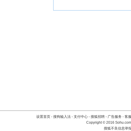
设置首页
-
搜狗输入法
-
支付中心
-
搜狐招聘
-
广告服务
-
客
Copyright
©
2016 Sohu.com 
搜狐不良信息举