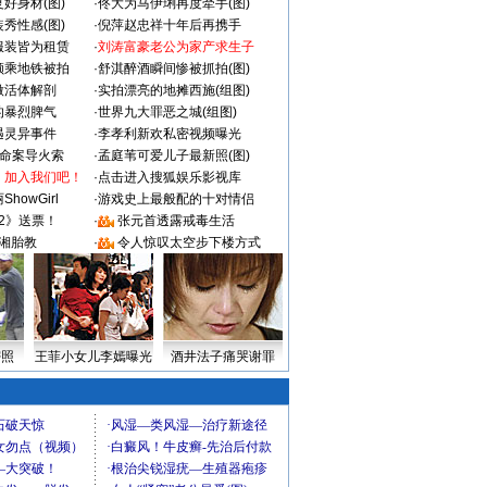
好身材(图)
·
佟大为马伊琍再度牵手(图)
秀性感(图)
·
倪萍赵忠祥十年后再携手
服装皆为租赁
·
刘涛富豪老公为家产求生子
颜乘地铁被拍
·
舒淇醉酒瞬间惨被抓拍(图)
做活体解剖
·
实拍漂亮的地摊西施(组图)
的暴烈脾气
·
世界九大罪恶之城(组图)
遇灵异事件
·
李孝利新欢私密视频曝光
成命案导火索
·
孟庭苇可爱儿子最新照(图)
：加入我们吧！
·
点击进入搜狐娱乐影视库
howGirl
·
游戏史上最般配的十对情侣
2》送票！
·
张元首透露戒毒生活
湘胎教
·
令人惊叹太空步下楼方式
密照
王菲小女儿李嫣曝光
酒井法子痛哭谢罪