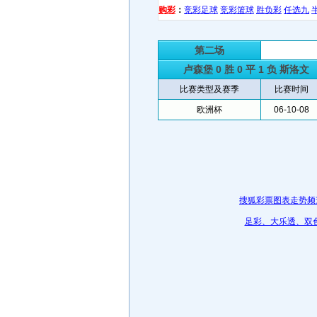
购彩
：
竞彩足球
竞彩篮球
胜负彩
任选九
第二场
卢森堡
0 胜 0 平 1 负
斯洛文
比赛类型及赛季
比赛时间
欧洲杯
06-10-08
搜狐彩票图表走势频
足彩、大乐透、双