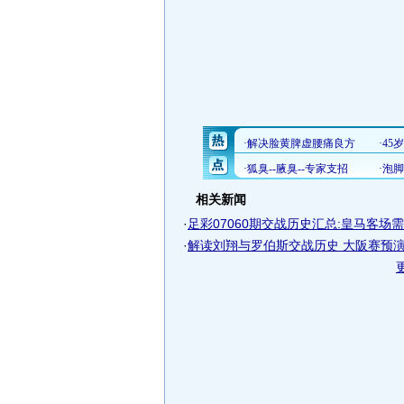
相关新闻
·
足彩07060期交战历史汇总:皇马客场
·
解读刘翔与罗伯斯交战历史 大阪赛预演08