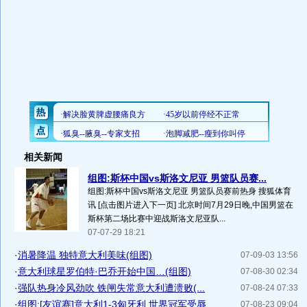
相关新闻
组图:斯杯中国vs斯洛文尼亚 男篮队员赛...
组图:斯杯中国vs斯洛文尼亚 男篮队员赛前热身 搜狐体育
讯 [点击图片进入下一页] 北京时间7月29日晚,中国男篮在
斯杯第二场比赛中迎战斯洛文尼亚队...
07-07-29 18:21
·
消暑降温 独特意大利美味(组图)
07-09-03 13:56
·
意大利球星罗伯特·巴乔开始中国…(组图)
07-08-30 02:34
·
强队热身冷风劲吹 铁闸失常意大利遭溃败(...
07-08-24 07:33
·
组图:[友谊赛]意大利1-3匈牙利 世界冠军受辱
07-08-23 09:04