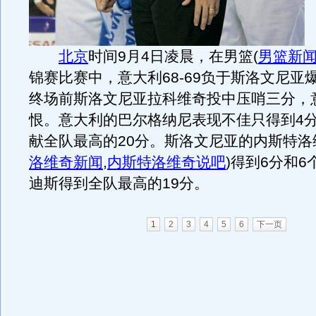
北京
时间9月4日凌晨，在男篮
(
男篮新
锦赛比赛中，意大利68-69负于斯洛文尼亚
终场前斯洛文尼亚拉科维奇投中压哨三分，
恨。意大利的巴尔格纳尼表现不佳只得到4
献全队最高的20分。斯洛文尼亚的内斯特洛
洛维奇新闻
,
内斯特洛维奇说吧
)
得到6分和6
迪斯得到全队最高的19分。
1
2
3
4
5
6
下一页