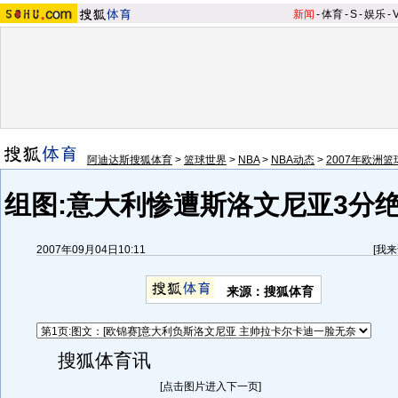
新闻
-
体育
-
S
-
娱乐
-
阿迪达斯搜狐体育
>
篮球世界
>
NBA
>
NBA动态
>
2007年欧洲
组图:意大利惨遭斯洛文尼亚3分绝
2007年09月04日10:11
[
我来
来源：搜狐体育
搜狐体育讯
[点击图片进入下一页]