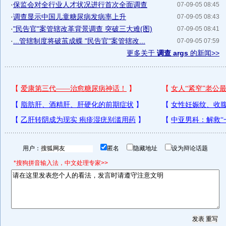
·
保监会对全行业人才状况进行首次全面调查
07-09-05 08:45
·
调查显示中国儿童糖尿病发病率上升
07-09-05 08:43
·
"民告官"案管辖改革背景调查 突破三大难(图)
07-09-05 08:41
·
...管辖制度将破茧成蝶 "民告官"案管辖改...
07-09-05 07:59
更多关于
调查 args
的新闻>>
用户：
匿名
隐藏地址
设为辩论话题
*搜狗拼音输入法，中文处理专家>>