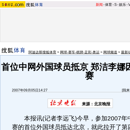
新闻
-
体育
-
S
-
娱乐
-
阿迪达斯搜狐体育
>
网球-赛车-棋牌-足彩-奥运
>
网球频道
>
最新
首位中网外国球员抵京 郑洁李娜
赛
2007年09月05日14:27
[
我来
来源：北京晚报
本报讯(记者李远飞)今早，参加2007年
赛的首位外国球员抵达北京，就此拉开了第