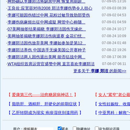
·
网协确认李娜郑洁将缺席中网 恢复周期超...
07-09-05 13:16
·
王良佐:应宽容对待2008 郑洁李娜伤势令人担心
07-09-03 08:39
·
李娜可能因伤错过中网 花粉过敏导致肋部受伤
07-09-02 04:53
·
李娜伤病麻烦出征中网成疑 网管中心称随...
07-09-01 04:59
·
07美网抽签结果揭晓 李娜郑洁因伤无缘此...
07-08-24 10:17
·
美网抽签揭晓李娜郑洁伤病退赛 金花们忧...
07-08-24 10:09
·
李娜郑洁因伤放弃美网 李娜如参加是第12...
07-08-24 01:48
·
李娜郑洁养伤 中国选手无缘美国公开赛种子
07-08-22 19:26
·
李娜郑洁两人因伤退出美网 能否征战中网...
07-08-17 06:39
·
WTA组织首席运营官盛赞中网 直言喜欢李娜郑洁
07-08-07 06:11
更多关于
李娜 郑洁
的新闻>>
用户：
匿名
隐藏地址
设为辩论话题