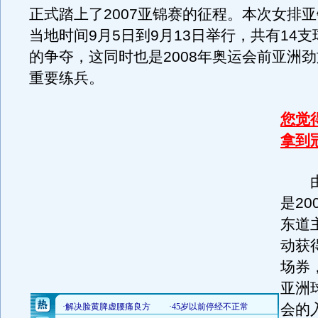
正式踏上了2007亚锦赛的征程。本次女排
当地时间9月5日到9月13日举行，共有14
的争夺，这同时也是2008年奥运会前亚洲
重要练兵。
您觉
拿到
由
是20
东道
动获
场券
亚洲
会的