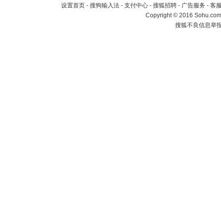
设置首页
-
搜狗输入法
-
支付中心
-
搜狐招聘
-
广告服务
-
客
Copyright
©
2016 Sohu.com 
搜狐不良信息举