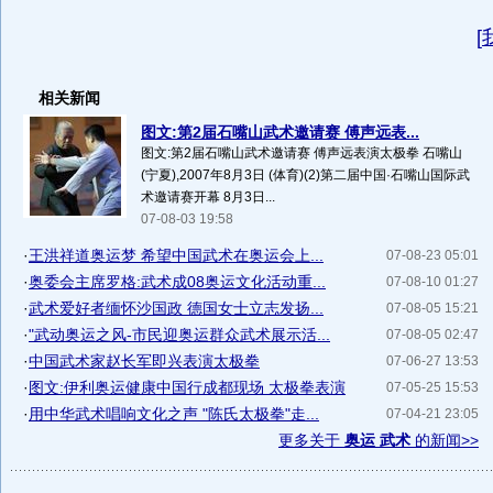
[
相关新闻
图文:第2届石嘴山武术邀请赛 傅声远表...
图文:第2届石嘴山武术邀请赛 傅声远表演太极拳 石嘴山
(宁夏),2007年8月3日 (体育)(2)第二届中国·石嘴山国际武
术邀请赛开幕 8月3日...
07-08-03 19:58
·
王洪祥道奥运梦 希望中国武术在奥运会上...
07-08-23 05:01
·
奥委会主席罗格:武术成08奥运文化活动重...
07-08-10 01:27
·
武术爱好者缅怀沙国政 德国女士立志发扬...
07-08-05 15:21
·
"武动奥运之风-市民迎奥运群众武术展示活...
07-08-05 02:47
·
中国武术家赵长军即兴表演太极拳
07-06-27 13:53
·
图文:伊利奥运健康中国行成都现场 太极拳表演
07-05-25 15:53
·
用中华武术唱响文化之声 "陈氏太极拳"走...
07-04-21 23:05
更多关于
奥运 武术
的新闻>>