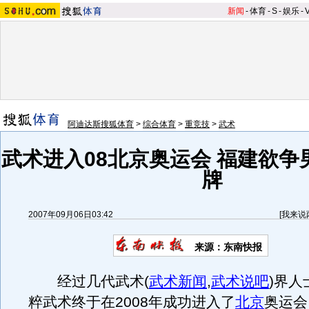
新闻
-
体育
-
S
-
娱乐
-
阿迪达斯搜狐体育
>
综合体育
>
重竞技
>
武术
武术进入08北京奥运会 福建欲争
牌
2007年09月06日03:42
[
我来说
来源：东南快报
经过几代武术
(
武术新闻
,
武术说吧
)
界人
粹武术终于在2008年成功进入了
北京
奥运会