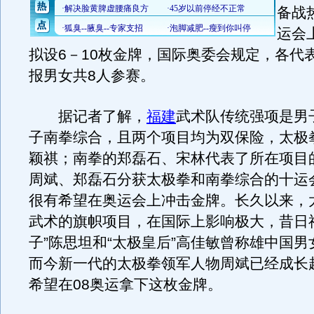
备战
运会
拟设6－10枚金牌，国际奥委会规定，各代
报男女共8人参赛。
据记者了解，
福建
武术队传统强项是男
子南拳综合，且两个项目均为双保险，太极
颖祺；南拳的郑磊石、宋林代表了所在项目
周斌、郑磊石分获太极拳和南拳综合的十运
很有希望在奥运会上冲击金牌。长久以来，
武术的旗帜项目，在国际上影响极大，昔日
子”陈思坦和“太极皇后”高佳敏曾称雄中国
而今新一代的太极拳领军人物周斌已经成长
希望在08奥运拿下这枚金牌。