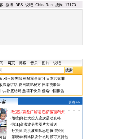
客
-
微博
-
BBS
-
说吧
-
ChinaRen
-
搜狗
-
17173
闻
网页
博客
音乐
图片
说吧
长
邓玉娇失踪
朝鲜军事演习
日本兵赎罪
改温总讲话
夏日减肥秘方
日本瘦脸法
中共卧底结局
慈禧不快乐
侵略中国报告
更多>>
·
欧冠决赛盘口解读 巴萨赢面稍大
·
段暄
|
拜仁大投入这次是动真格
·
徐江
|
高洪波另类图片大派送
·
孙贤禄
|
高洪波组队思想值得赞同
·
颜晓华
|
科比队友什么时候可支持他
可归