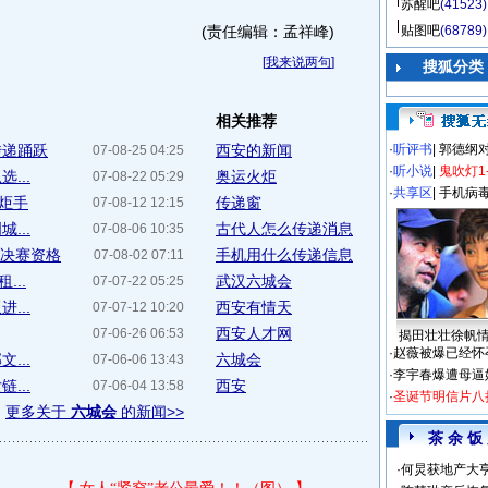
苏醒吧
(41523)
(责任编辑：孟祥峰)
贴图吧
(68789)
[
我来说两句
]
搜狐分类
相关推荐
传递踊跃
西安的新闻
·
听评书
|
郭德纲
07-08-25 04:25
·
听小说
|
鬼吹灯1
...
奥运火炬
07-08-22 05:29
·
共享区
|
手机病
火炬手
传递窗
07-08-12 12:15
...
古代人怎么传递消息
07-08-06 10:35
获决赛资格
手机用什么传递信息
07-08-02 07:11
...
武汉六城会
07-07-22 05:25
...
西安有情天
07-07-12 10:20
西安人才网
07-06-26 06:53
揭田壮壮徐帆
·
赵薇被爆已经怀
...
六城会
07-06-06 13:43
·
李宇春爆遭母逼
...
西安
07-06-04 13:58
·
圣诞节明信片八
更多关于
六城会
的新闻>>
茶 余 饭
·
何炅获地产大亨