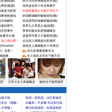
好身材(图)
·
佟大为马伊琍再度牵手(图)
秀性感(图)
·
倪萍赵忠祥十年后再携手
服装皆为租赁
·
刘涛富豪老公为家产求生子
颜乘地铁被拍
·
舒淇醉酒瞬间惨被抓拍(图)
做活体解剖
·
实拍漂亮的地摊西施(组图)
的暴烈脾气
·
世界九大罪恶之城(组图)
遇灵异事件
·
李孝利新欢私密视频曝光
成命案导火索
·
孟庭苇可爱儿子最新照(图)
：加入我们吧！
·
点击进入搜狐娱乐影视库
howGirl
·
游戏史上最般配的十对情侣
2》送票！
·
张元首透露戒毒生活
湘胎教
·
令人惊叹太空步下楼方式
密照
王菲小女儿李嫣曝光
酒井法子痛哭谢罪