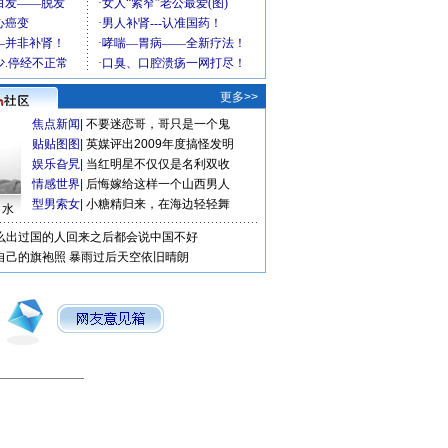
更多>>
焦点新闻
|
不要迷恋哥，哥只是一个鬼
贴贴图图
|
英媒评出2009年度搞怪发明
娱乐旮旯
|
当红明星不仅仅是名利双收
情感世界
|
后悔嫁给这样一个山西男人
型男索女
|
小糖精归来，在海边轻轻舞
口水
么出过国的人回来之后都会说中国不好
自己的旗袍照
暴雨过后天空依旧晴朗