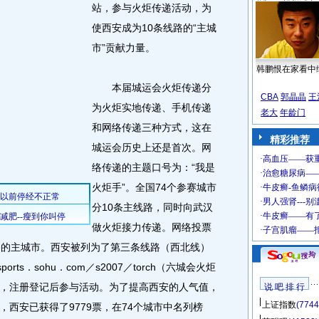
站，参与火炬传递活动，为
使西安成为10条线路的“主城
市”贡献力量。
韩鹏恨在家看中
本届城运会火炬传递分
CBA
郭晶晶
王
为火炬实地传递、手机传递
老大
年龄门
和网络传递三种方式，这在
精彩推荐
城运会历史上还是首次。网
络传递的主题口号为：“我是
火炬手”。全国74个参赛城市
分10条主线路，同时向武汉
做火炬接力传递。网络投票
路的主城市。西安被列为了第三条线路（西北线）
rts．sohu．com／s2007／torch（六城会火炬
，注册登记后参与活动。为了提高西安的人气值，
说 吧 排 行
上证指数
(7744
西安已获得了9779票，在74个城市中名列榜