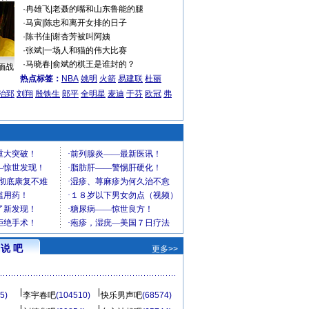
·
冉雄飞
|
老聂的嘴和山东鲁能的腿
·
马寅
|
陈忠和离开女排的日子
·
陈书佳
|
谢杏芳被叫阿姨
·
张斌
|
一场人和猫的伟大比赛
·
马晓春
|
俞斌的棋王是谁封的？
缅战
热点标签：
NBA
姚明
火箭
易建联
杜丽
治郅
刘翔
殷铁生
郎平
全明星
麦迪
于芬
欧冠
弗
说 吧
更多>>
5)
李宇春吧
(104510)
快乐男声吧
(68574)