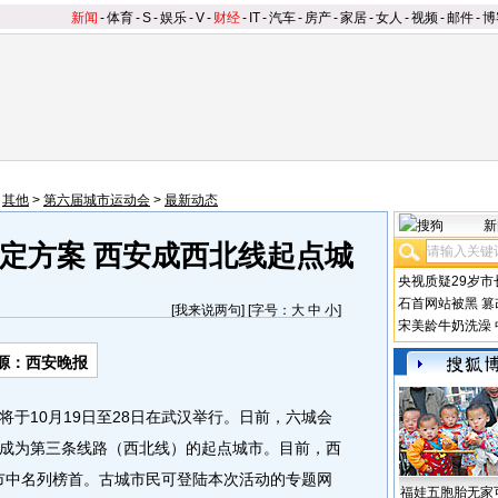
新闻
-
体育
-
S
-
娱乐
-
V
-
财经
-
IT
-
汽车
-
房产
-
家居
-
女人
-
视频
-
邮件
-
博
>
其他
>
第六届城市运动会
>
最新动态
新
定方案 西安成西北线起点城
央视质疑29岁市
石首网站被黑
篡
[
我来说两句
] [字号：
大
中
小
]
宋美龄牛奶洗澡
源：西安晚报
10月19日至28日在武汉举行。日前，六城会
成为第三条线路（西北线）的起点城市。目前，西
城市中名列榜首。
古城市民可登陆本次活动的专题网
福娃五胞胎无家