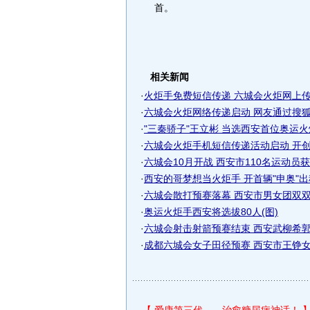
首。
相关新闻
·
火炬手免费短信传递 六城会火炬网上
·
六城会火炬网络传递启动 网友通过搜狐选
·
"三秦骄子"王立彬 当选西安首位奥运
·
六城会火炬手机短信传递活动启动 开创城
·
六城会10月开战 西安市110名运动员
·
西安的哥梦想当火炬手 开首辆"申奥"出租
·
六城会散打预赛落幕 西安市男女团双双进
·
奥运火炬手西安将选拔80人(图)
·
六城会射击射箭预赛结束 西安武柳希郭文
·
成都六城会女子田径预赛 西安市王铮女链