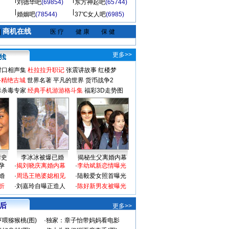
刘德华吧
(69854)
东方神起吧
(65744)
婚姻吧
(78544)
37℃女人吧
(6985)
商机在线
|
医 疗
健 康
保 健
更多>>
对口相声集
杜拉拉升职记
张震讲故事
红楼梦
-精绝古城
世界名著
平凡的世界
货币战争2
毒杀毒专家
经典手机游游格斗集
福彩3D走势图
情史
李冰冰被爆已婚
揭秘生父离婚内幕
孕
·
揭刘晓庆离婚内幕
·
李幼斌新恋情曝光
婚
·
周迅王艳婆媳相见
·
陆毅爱女照首曝光
折
·
刘嘉玲自曝正造人
·
陈好新男友被曝光
 后
更多>>
喂猕猴桃(图)
·
独家：章子怡带妈妈看电影