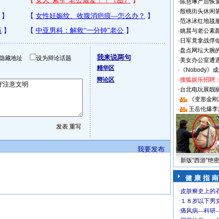
·
陈慧琳产后恢复
·
殷桃街头休闲装
·
范冰冰红地毯
·
姚晨与老公素
·
日军竟拿战俘
·
盘点网坛大腕
我来说两句
隐藏地址
设为辩论话题
·
美女办公室遭
精华区
·
《Nobody》
辩论区
·
搜狐娱乐招聘
·
台北电玩展靓丽S
·
《变形金刚
·
王岳伦爆李
我要发布
新版“西游”绝
健 康 指 南