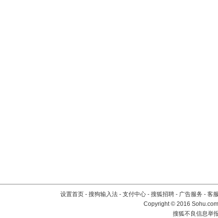
设置首页
-
搜狗输入法
-
支付中心
-
搜狐招聘
-
广告服务
-
客
Copyright
©
2016 Sohu.com 
搜狐不良信息举