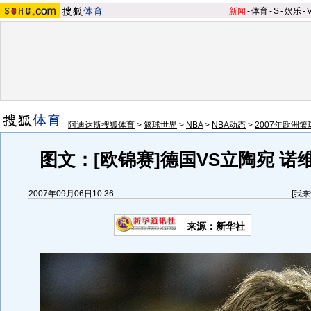
新闻
-
体育
-
S
-
娱乐
-
阿迪达斯搜狐体育
>
篮球世界
>
NBA
>
NBA动态
>
2007年欧洲
图文：[欧锦赛]德国VS立陶宛 诺
2007年09月06日10:36
[
我来
来源：新华社