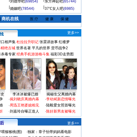
刘德华吧
(69854)
东方神起吧
(65744)
婚姻吧
(78544)
37℃女人吧
(6985)
商机在线
|
医 疗
健 康
保 健
更多>>
对口相声集
杜拉拉升职记
张震讲故事
红楼梦
-精绝古城
世界名著
平凡的世界
货币战争2
毒杀毒专家
经典手机游游格斗集
福彩3D走势图
情史
李冰冰被爆已婚
揭秘生父离婚内幕
孕
·
揭刘晓庆离婚内幕
·
李幼斌新恋情曝光
婚
·
周迅王艳婆媳相见
·
陆毅爱女照首曝光
折
·
刘嘉玲自曝正造人
·
陈好新男友被曝光
 后
更多>>
喂猕猴桃(图)
·
独家：章子怡带妈妈看电影