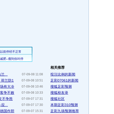
相关推荐
...
投注比例的新闻
07-09-08 11:08
 荷兰防1
足彩07061的新闻
07-09-08 10:51
主场有大冷
搜狐足彩预测
07-09-08 10:46
作客争不败
搜狐校友录
07-09-08 10:33
洛文不争胜
搜狐社区
07-09-07 17:31
...
本期足彩310预测
07-09-07 17:30
数德国作胆
足彩九场预测推荐
07-09-07 15:31