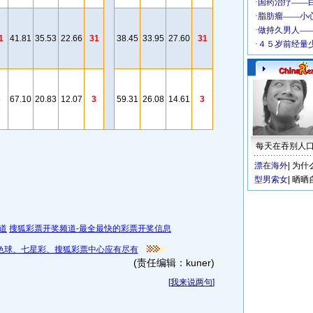
1
41.81
35.53
22.66
31
38.45
33.95
27.60
31
3
67.10
20.83
12.07
3
59.31
26.08
14.61
3
每天在吞别人
漂在海外
|
为什
型男索女
|
晒晒
道
搜狐彩票开奖频道-最全最快的彩票开奖信息
色球、七星彩、搜狐彩票中心应有尽有
(责任编辑：kuner)
[
我来说两句
]