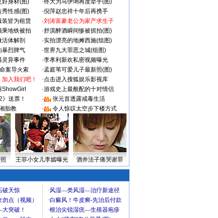
好身材(图)
·
佟大为马伊琍再度牵手(图)
秀性感(图)
·
倪萍赵忠祥十年后再携手
服装皆为租赁
·
刘涛富豪老公为家产求生子
颜乘地铁被拍
·
舒淇醉酒瞬间惨被抓拍(图)
做活体解剖
·
实拍漂亮的地摊西施(组图)
的暴烈脾气
·
世界九大罪恶之城(组图)
遇灵异事件
·
李孝利新欢私密视频曝光
成命案导火索
·
孟庭苇可爱儿子最新照(图)
：加入我们吧！
·
点击进入搜狐娱乐影视库
howGirl
·
游戏史上最般配的十对情侣
2》送票！
·
张元首透露戒毒生活
湘胎教
·
令人惊叹太空步下楼方式
密照
王菲小女儿李嫣曝光
酒井法子痛哭谢罪