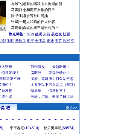
·
冉雄飞
|
老聂的嘴和山东鲁能的腿
·
马寅
|
陈忠和离开女排的日子
·
陈书佳
|
谢杏芳被叫阿姨
·
张斌
|
一场人和猫的伟大比赛
·
马晓春
|
俞斌的棋王是谁封的？
缅战
热点标签：
NBA
姚明
火箭
易建联
杜丽
治郅
刘翔
殷铁生
郎平
全明星
麦迪
于芬
欧冠
弗
说 吧
更多>>
5)
李宇春吧
(104510)
快乐男声吧
(68574)