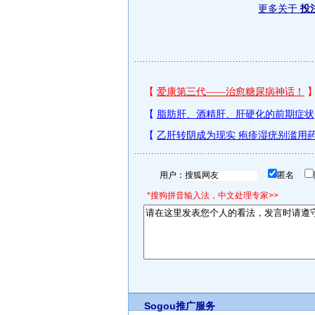
更多关于
投
用户：
匿名
*搜狗拼音输入法，中文处理专家>>
Sogou推广服务