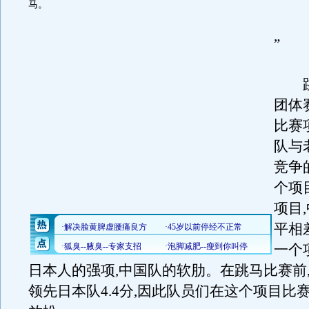
马。
”
跳
团体
比赛
队与
竞争
个项
项目
平相
一个
日本人的强项,中国队的软肋。在跳马比赛前
领先日本队4.4分,因此队员们在这个项目比