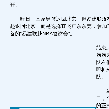
开。
昨日，国家男篮返回北京，但易建联没
起返回北京，而是选择直飞广东东莞，参加
备的“易建联赴NBA答谢会”。
结束
匆匆
队友
即将
队。
虽然
日，
的正