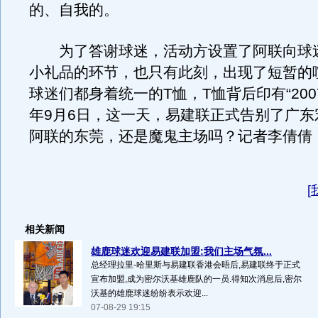
的、自我的。
为了答谢球迷，活动方设置了阿联向球
小礼品的环节，也只有此刻，出现了短暂的
球迷们都身着统一的T恤，T恤背后印有“2007·9
年9月6日，这一天，易建联正式告别了广东
阿联的东莞，还是魔鬼主场吗？记者李倩倩
[
相关新闻
雄鹿球迷欢迎易建联加盟:我们主场气氛...
总经理拉里-哈里斯与易建联香港会晤后,易建联终于正式
宣布加盟,成为密尔沃基雄鹿队的一员.得知次消息后,密尔
沃基的雄鹿球迷纷纷表示欢迎...
07-08-29 19:15