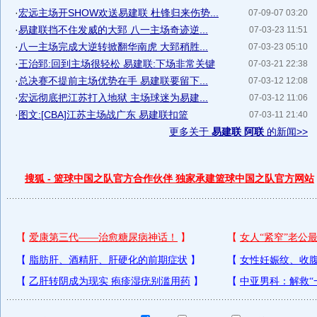
·
宏远主场开SHOW欢送易建联 杜锋归来伤势...
07-09-07 03:20
·
易建联挡不住发威的大郅 八一主场奇迹逆...
07-03-23 11:51
·
八一主场完成大逆转掀翻华南虎 大郅稍胜...
07-03-23 05:10
·
王治郅:回到主场很轻松 易建联:下场非常关键
07-03-21 22:38
·
总决赛不提前主场优势在手 易建联要留下...
07-03-12 12:08
·
宏远彻底把江苏打入地狱 主场球迷为易建...
07-03-12 11:06
·
图文:[CBA]江苏主场战广东 易建联扣篮
07-03-11 21:40
更多关于
易建联 阿联
的新闻>>
搜狐 - 篮球中国之队官方合作伙伴 独家承建篮球中国之队官方网站