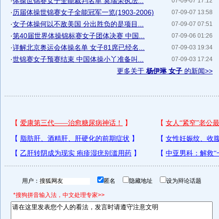
·
体操世锦赛女子全能裁判名单 莫瑞荣执法...
07-09-07 17:12
·
历届体操世锦赛女子全能冠军一览(1903-2006)
07-09-07 13:58
·
女子体操何以不敌美国 分出胜负的是项目...
07-09-07 07:51
·
第40届世界体操锦标赛女子团体决赛 中国...
07-09-06 01:26
·
详解北京奥运会体操名单 女子81席已经名...
07-09-03 19:34
·
世锦赛女子预赛结束 中国体操小丫准备叫...
07-09-03 17:24
更多关于
杨伊琳 女子
的新闻>>
用户：
匿名
隐藏地址
设为辩论话题
*搜狗拼音输入法，中文处理专家>>