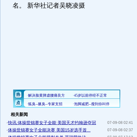
名。 新华社记者吴晓凌摄
相关新闻
·
快讯:体操世锦赛女子全能 美国天才约翰逊夺冠
07-09-08 02:41
·
体操世锦赛女子全能决赛 美国15岁选手首...
07-09-08 02:37