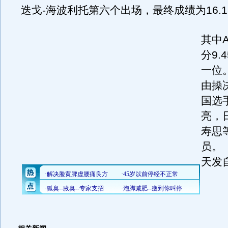
迭戈-海波利托第六个出场，最终成绩为16.1
其中A
分9.
一位
由操
国选
亮，
寿思
员。
天发