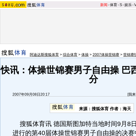
新闻
-
体育
-
S
-
娱乐
-
阿迪达斯搜狐体育
>
综合体育
>
体操
>
2007体操世锦赛
>
世锦赛
快讯：体操世锦赛男子自由操 巴西迭
分
2007年09月08日20:17
[
我来
来源：搜狐体育 作者：海天
搜狐体育讯 德国斯图加特当地时间9月8日
进行的第40届体操世锦赛男子自由操的决赛