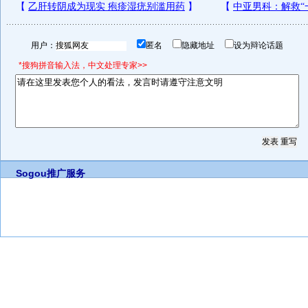
用户：
匿名
隐藏地址
设为辩论话题
*搜狗拼音输入法，中文处理专家>>
Sogou推广服务