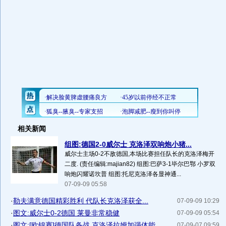
相关新闻
组图:德国2-0威尔士 克洛泽双响炮小猪...
威尔士主场0-2不敌德国,本场比赛担任队长的克洛泽梅开
二度. (责任编辑:majian82) 组图:巴萨3-1毕尔巴鄂 小罗双
响炮闪耀诺坎普 组图:托尼克洛泽各显神通...
07-09-09 05:58
·
勒夫满意德国精彩胜利 代队长克洛泽获全...
07-09-09 10:29
·
图文:威尔士0-2德国 莱曼非常稳健
07-09-09 05:54
·
图文:[欧锦赛]德国队备战 克洛泽拉姆加强体能
07-09-07 09:59