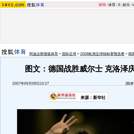
新闻
-
体育
-
S
-
娱乐
-
阿迪达斯搜狐体育
>
国际足球
>
2008欧洲足球锦标赛预选赛
>
精
图文：德国战胜威尔士 克洛泽
2007年09月09日10:27
[
我来
来源：新华社