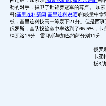
四连胜，加索尔
(
加索尔新闻
,
加索尔说吧
)
率
劲的对手，捍卫了世锦赛冠军的尊严。 加
科
(
基里连科新闻
,
基里连科说吧
)
的较量中拿到
板，基里连科技高一筹轰下21分。但是西班
俄罗斯，全队投篮命中率达到了65.5%，卡
纳瓦洛15分，雷耶斯与加巴约萨分别11分。
俄罗
卡亚帕
板3