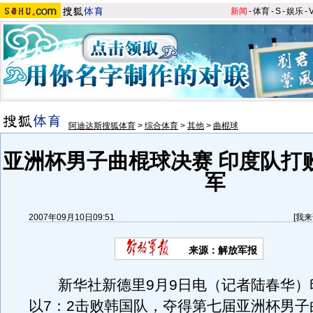
新闻
-
体育
-
S
-
娱乐
-
阿迪达斯搜狐体育
>
综合体育
>
其他
>
曲棍球
亚洲杯男子曲棍球决赛 印度队打
军
2007年09月10日09:51
[
我来
来源：解放军报
新华社新德里9月9日电（记者陆春华）
以7：2击败韩国队，夺得第七届亚洲杯男子