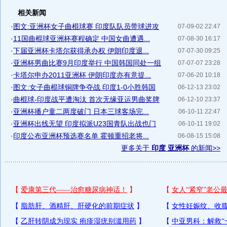
相关新闻
·
图文:亚洲杯女子曲棍球赛 印度队队员带球进攻
07-09-02 22:47
·
11国曲棍球亚洲杯赛程确定 中国女曲遭遇...
07-08-30 16:17
·
下届亚洲杯卡塔尔获得承办权 伊朗印度退...
07-07-30 09:25
·
亚洲杯男曲比赛9月印度举行 中国韩国同处一组
07-07-07 23:28
·
卡塔尔申办2011亚洲杯 伊朗印度亦有意提...
07-06-20 10:18
·
图文:女子曲棍球铜牌争夺战 印度1-0小胜韩国
06-12-13 23:02
·
曲棍球-印度战平遭淘汰 首次无缘亚运男曲奖牌
06-12-10 23:37
·
亚洲杯播户童二两度破门 日本三球客场完...
06-10-11 22:47
·
亚洲杯出线无望 印度拟派U23国青队出战也门
06-10-11 19:02
·
印度公布亚洲杯预选赛名单 霍顿重招老将...
06-08-15 15:08
更多关于
印度 亚洲杯
的新闻>>