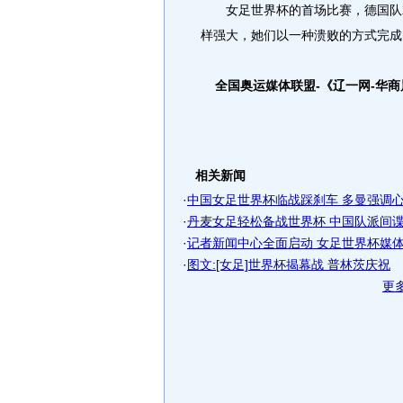
女足世界杯的首场比赛，德国队就
样强大，她们以一种溃败的方式完成
全国奥运媒体联盟-《辽一网-华
相关新闻
·
中国女足世界杯临战踩刹车 多曼强调心态
·
丹麦女足轻松备战世界杯 中国队派间谍现
·
记者新闻中心全面启动 女足世界杯媒体大
·
图文:[女足]世界杯揭幕战 普林茨庆祝
更