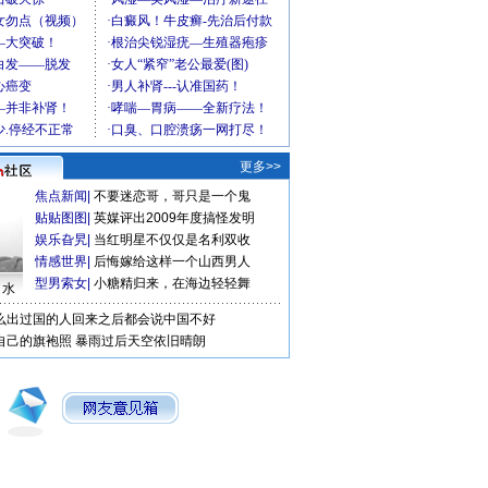
更多>>
焦点新闻
|
不要迷恋哥，哥只是一个鬼
贴贴图图
|
英媒评出2009年度搞怪发明
娱乐旮旯
|
当红明星不仅仅是名利双收
情感世界
|
后悔嫁给这样一个山西男人
型男索女
|
小糖精归来，在海边轻轻舞
口水
么出过国的人回来之后都会说中国不好
自己的旗袍照
暴雨过后天空依旧晴朗