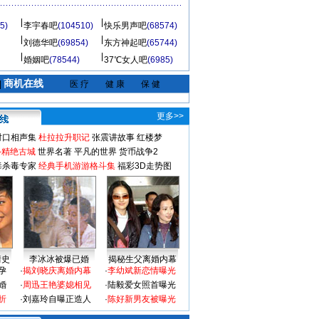
5)
李宇春吧
(104510)
快乐男声吧
(68574)
刘德华吧
(69854)
东方神起吧
(65744)
婚姻吧
(78544)
37℃女人吧
(6985)
商机在线
|
医 疗
健 康
保 健
更多>>
对口相声集
杜拉拉升职记
张震讲故事
红楼梦
-精绝古城
世界名著
平凡的世界
货币战争2
毒杀毒专家
经典手机游游格斗集
福彩3D走势图
情史
李冰冰被爆已婚
揭秘生父离婚内幕
孕
·
揭刘晓庆离婚内幕
·
李幼斌新恋情曝光
婚
·
周迅王艳婆媳相见
·
陆毅爱女照首曝光
折
·
刘嘉玲自曝正造人
·
陈好新男友被曝光