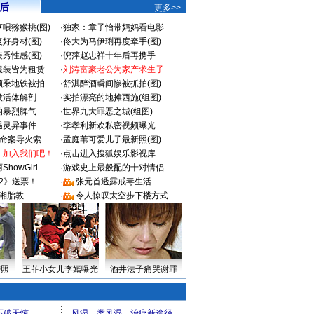
 后
更多>>
喂猕猴桃(图)
·
独家：章子怡带妈妈看电影
好身材(图)
·
佟大为马伊琍再度牵手(图)
秀性感(图)
·
倪萍赵忠祥十年后再携手
服装皆为租赁
·
刘涛富豪老公为家产求生子
颜乘地铁被拍
·
舒淇醉酒瞬间惨被抓拍(图)
做活体解剖
·
实拍漂亮的地摊西施(组图)
的暴烈脾气
·
世界九大罪恶之城(组图)
遇灵异事件
·
李孝利新欢私密视频曝光
成命案导火索
·
孟庭苇可爱儿子最新照(图)
：加入我们吧！
·
点击进入搜狐娱乐影视库
howGirl
·
游戏史上最般配的十对情侣
2》送票！
·
张元首透露戒毒生活
湘胎教
·
令人惊叹太空步下楼方式
密照
王菲小女儿李嫣曝光
酒井法子痛哭谢罪