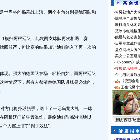
茶 余 饭
世界杯的揭幕战上演。两个主角分别是德国队和
·
何炅获地产大亨
·
陈慧琳产后恢复
·
殷桃街头休闲装
·
范冰冰红地毯
·
姚晨与老公素
1横扫阿根廷队，此次两支球队再次相遇。赛
·
日军竟拿战俘
找回尊严，但比赛的结果却让她们陷入了再一次的
·
盘点网坛大腕
·
美女办公室遭
·
《Nobody》
·
搜狐娱乐招聘
现。强大的德国队在场上轻松自如，而阿根廷队
·
台北电玩展靓丽S
·
《变形金刚
这种情况下，所有人都清楚德国队进球是必然的，
·
王岳伦爆李
。
对方门将扑球脱手，送上了一记乌龙大礼。一球
在阿根廷门前狂轰滥炸。最终她们酣畅淋漓地以
新版“西游”绝
两个人都上演了“帽子戏法”。
健 康 指 南