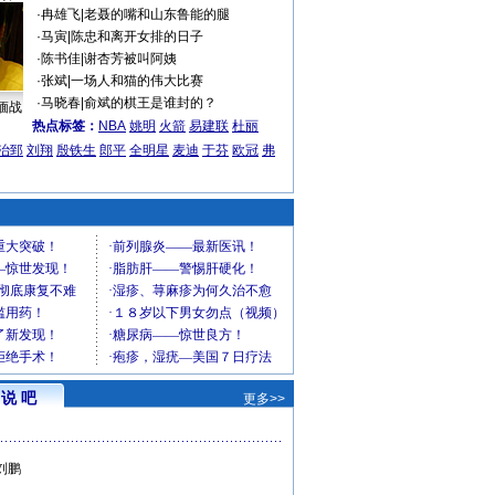
·
冉雄飞
|
老聂的嘴和山东鲁能的腿
·
马寅
|
陈忠和离开女排的日子
·
陈书佳
|
谢杏芳被叫阿姨
·
张斌
|
一场人和猫的伟大比赛
·
马晓春
|
俞斌的棋王是谁封的？
缅战
热点标签：
NBA
姚明
火箭
易建联
杜丽
治郅
刘翔
殷铁生
郎平
全明星
麦迪
于芬
欧冠
弗
说 吧
更多>>
刘鹏