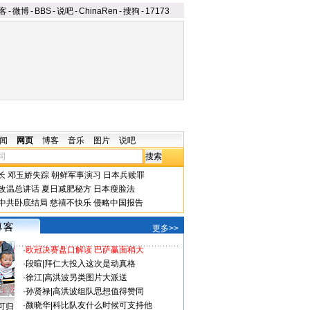
客
-
微博
-
BBS
-
说吧
-
ChinaRen
-
搜狗
-
17173
闻
网页
博客
音乐
图片
说吧
长
邓玉娇失踪
朝鲜军事演习
日本兵赎罪
改温总讲话
夏日减肥秘方
日本瘦脸法
中共卧底结局
慈禧不快乐
侵略中国报告
更多>>
·
欧冠决赛盘口解读 巴萨赢面稍大
·
段暄
|
拜仁大投入这次是动真格
·
徐江
|
高洪波另类图片大派送
·
孙贤禄
|
高洪波组队思想值得赞同
·
颜晓华
|
科比队友什么时候可支持他
可归