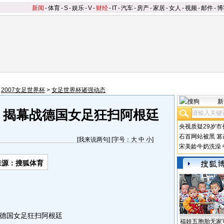
新闻
-
体育
-
S
-
娱乐
-
V
-
财经
-
IT
-
汽车
-
房产
-
家居
-
女人
-
视频
-
邮件
-
博
>
2007女足世界杯
>
女足世界杯诸强动态
新
 揭幕战德国女足狂扫阿根廷
央视质疑29岁市
石首网站被黑
篡
[
我来说两句
] [字号：
大
中
小
]
宋美龄牛奶洗澡
来源：搜狐体育
德国女足狂扫阿根廷
福娃五胞胎无家