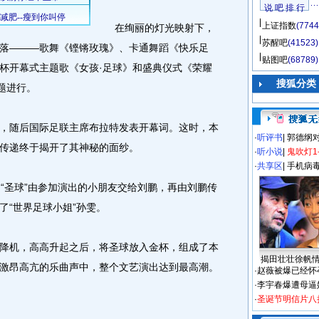
说 吧 排 行
上证指数
(7744
在绚丽的灯光映射下，
苏醒吧
(41523)
落———歌舞《铿锵玫瑰》、卡通舞蹈《快乐足
贴图吧
(68789)
杯开幕式主题歌《女孩·足球》和盛典仪式《荣耀
搜狐分类
题进行。
随后国际足联主席布拉特发表开幕词。这时，本
·
听评书
|
郭德纲
传递终于揭开了其神秘的面纱。
·
听小说
|
鬼吹灯1
·
共享区
|
手机病
圣球”由参加演出的小朋友交给刘鹏，再由刘鹏传
了“世界足球小姐”孙雯。
机，高高升起之后，将圣球放入金杯，组成了本
揭田壮壮徐帆
激昂高亢的乐曲声中，整个文艺演出达到最高潮。
·
赵薇被爆已经怀
·
李宇春爆遭母逼
·
圣诞节明信片八