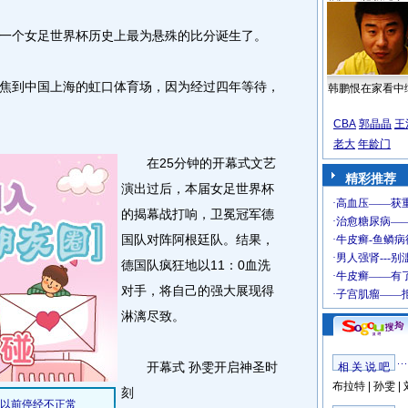
一个女足世界杯历史上最为悬殊的比分诞生了。
到中国上海的虹口体育场，因为经过四年等待，
韩鹏恨在家看中
CBA
郭晶晶
王
老大
年龄门
在25分钟的开幕式文艺
精彩推荐
演出过后，本届女足世界杯
的揭幕战打响，卫冕冠军德
国队对阵阿根廷队。结果，
德国队疯狂地以11：0血洗
对手，将自己的强大展现得
淋漓尽致。
开幕式 孙雯开启神圣时
相 关 说 吧
布拉特
|
孙雯
|
刻