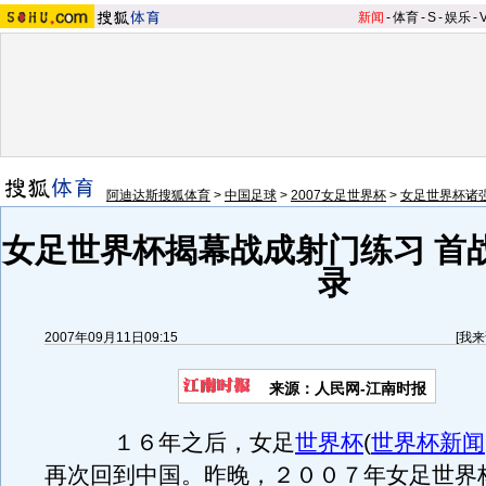
新闻
-
体育
-
S
-
娱乐
-
阿迪达斯搜狐体育
>
中国足球
>
2007女足世界杯
>
女足世界杯诸
女足世界杯揭幕战成射门练习 首战
录
2007年09月11日09:15
[
我来
来源：人民网-江南时报
１６年之后，女足
世界杯
(
世界杯新闻
再次回到中国。昨晚，２００７年女足世界