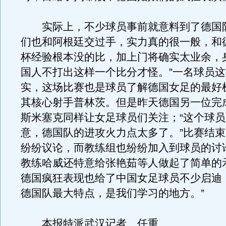
实际上，不少球员事前就意料到了德国队
们也和阿根廷交过手，实力真的很一般，和
杯经验根本没的比，加上门将确实太业余，
国人不打出这样一个比分才怪。”一名球员
实，这场比赛也是球员了解德国女足的最好
其核心射手普林茨。但是昨天德国另一位完
斯米塞克同样让女足球员们关注；“这个球
意，德国队的进攻火力点太多了。”比赛结
纷纷议论，而教练组也纷纷加入到球员的讨
教练哈威还特意给张艳茹等人做起了简单的
德国疯狂表现也给了中国女足球员不少启迪
德国队最大特点，是我们学习的地方。”
本报特派武汉记者 任重