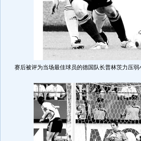
赛后被评为当场最佳球员的德国队长普林茨力压弱