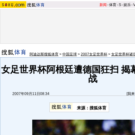
新闻
-
体育
-
S
-
娱乐
-
阿迪达斯搜狐体育
>
中国足球
>
2007女足世界杯
>
女足世界杯诸
女足世界杯阿根廷遭德国狂扫 揭
战
2007年09月11日08:34
[
我来
来源：搜狐体育