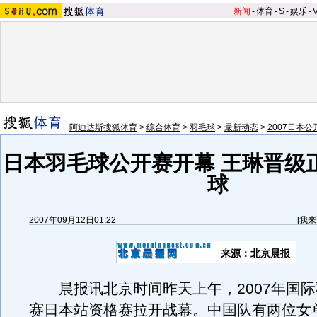
新闻
-
体育
-
S
-
娱乐
-
阿迪达斯搜狐体育
>
综合体育
>
羽毛球
>
最新动态
>
2007日本公
日本羽毛球公开赛开幕 王琳晋级
球
2007年09月12日01:22
[
我来
来源：北京晨报
晨报讯北京时间昨天上午，2007年国际
赛日本站资格赛拉开战幕。中国队有两位女