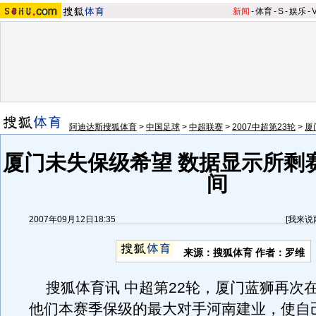
新闻
-
体育
-
S
-
娱乐
-
阿迪达斯搜狐体育
>
中国足球
>
中超联赛
>
2007中超第23轮
>
厦
厦门未失保级希望 数据显示所剩
间
2007年09月12日18:35
[
我来说
来源：搜狐体育 作者：罗维
搜狐体育讯 中超第22轮，厦门蓝狮再次
他们本赛季保级的最大对手河南建业，使自