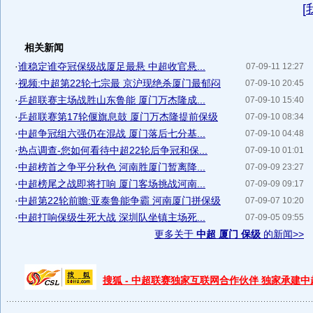
[
相关新闻
·
谁稳定谁夺冠保级战厦足最悬 中超收官悬...
07-09-11 12:27
·
视频:中超第22轮七宗最 京沪现绝杀厦门最郁闷
07-09-10 20:45
·
乒超联赛主场战胜山东鲁能 厦门万杰隆成...
07-09-10 15:40
·
乒超联赛第17轮偃旗息鼓 厦门万杰隆提前保级
07-09-10 08:34
·
中超争冠组六强仍在混战 厦门落后七分基...
07-09-10 04:48
·
热点调查-您如何看待中超22轮后争冠和保...
07-09-10 01:01
·
中超榜首之争平分秋色 河南胜厦门暂离降...
07-09-09 23:27
·
中超榜尾之战即将打响 厦门客场挑战河南...
07-09-09 09:17
·
中超第22轮前瞻:亚泰鲁能争霸 河南厦门拼保级
07-09-07 10:20
·
中超打响保级生死大战 深圳队坐镇主场死...
07-09-05 09:55
更多关于
中超 厦门 保级
的新闻>>
搜狐 - 中超联赛独家互联网合作伙伴 独家承建