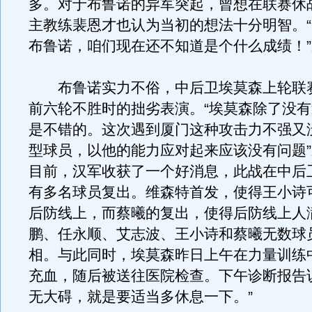
多。对于布鲁诺的异军突起，曾想在联赛休
主教练裴恩才也认为当初的想法十分明智。
布鲁诺，咱们现在还不知道是个什么成绩！
布鲁诺实力不俗，中后卫埃莫森上轮联
前六轮不胜时的拙劣表演。“埃莫森除了没
是不错的。这次遇到厦门这种攻击力不强又
型球员，以他的能力应对起来应该没有问题
目前，汉军收获了一个好消息，此战在中后
有多名球员复出。维森特首发，使得王小诗
后防线上，而蔡曦的复出，使得后防线上人
鹏、任永顺、艾志波、王小诗和蔡曦无数球
相。与此同时，埃莫森昨日上午在力量训练
充血，随后被送往医院检查。下午诊断报告
无大碍，就是要适当多休息一下。”