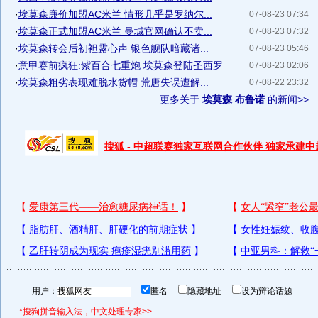
·
埃莫森廉价加盟AC米兰 情形几乎是罗纳尔...
07-08-23 07:34
·
埃莫森正式加盟AC米兰 曼城官网确认不卖...
07-08-23 07:32
·
埃莫森转会后初袒露心声 银色舰队暗藏诸...
07-08-23 05:46
·
意甲赛前疯狂:紫百合七重炮 埃莫森登陆圣西罗
07-08-23 02:06
·
埃莫森粗劣表现难脱水货帽 荒唐失误遭解...
07-08-22 23:32
更多关于
埃莫森 布鲁诺
的新闻>>
搜狐 - 中超联赛独家互联网合作伙伴 独家承建
用户：
匿名
隐藏地址
设为辩论话题
*搜狗拼音输入法，中文处理专家>>