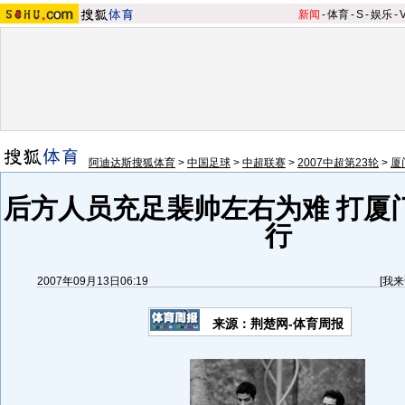
新闻
-
体育
-
S
-
娱乐
-
阿迪达斯搜狐体育
>
中国足球
>
中超联赛
>
2007中超第23轮
>
厦
后方人员充足裴帅左右为难 打厦
行
2007年09月13日06:19
[
我来
来源：荆楚网-体育周报