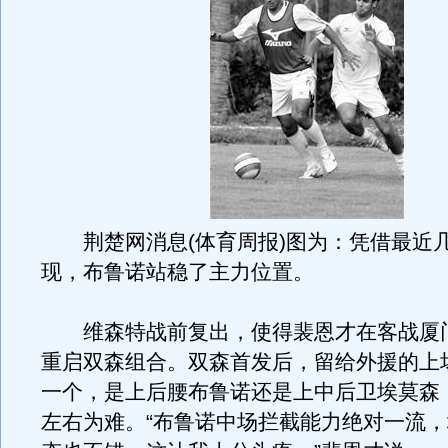
荆楚网消息(体育周报)图为：凭借最近
现，布鲁诺站稳了主力位置。
维森特战前复出，使得裴恩才在客战厦
重启双森组合。双森首发后，留给外援的上
一个，是上后腰布鲁诺还是上中后卫埃莫森
左右为难。“布鲁诺中场拦截能力绝对一流