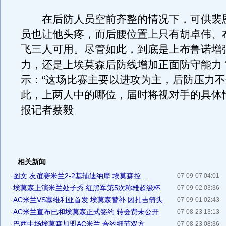
在后防人员空前齐整的情况下，可供裴
员也让他头疼，而后腰位置上只有胡卓伟、
飞三人可用。尽管如此，到底是上布鲁诺增
力，还是上埃莫森后防线增加正面防守能力
示：“这场比赛主要以进攻为主，后防压力
此，上两人中的哪位，届时将视对手的具体
报记者蔡毅
相关新闻
·
图文:友谊赛米兰2-2基辅迪纳摩 埃莫森控...
07-09-07 04:01
·
埃莫森上演米兰处子秀 红黑军第5次称雄超级杯
07-09-02 03:36
·
AC米兰VS塞维利亚首发:埃莫森替补 因扎吉箭头
07-09-01 02:43
·
AC米兰宣布已和埃莫森正式签约 转会费未公开
07-08-23 13:13
·
巴西中场埃莫森加盟AC米兰 合约细节双方...
07-08-23 08:36