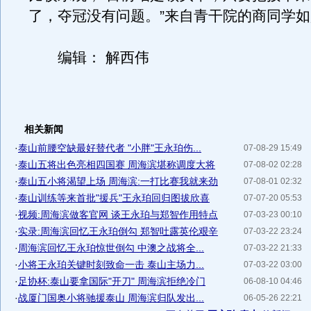
了，夺冠没有问题。”来自青干院的商同学
编辑： 解西伟
相关新闻
·
泰山前腰空缺最好替代者 "小胖"王永珀伤...
07-08-29 15:49
·
泰山五将出色亮相四国赛 周海滨堪称调度大将
07-08-02 02:28
·
泰山五小将渴望上场 周海滨:一打比赛我就来劲
07-08-01 02:32
·
泰山训练等来首批"援兵"王永珀回归图拔欣喜
07-07-20 05:53
·
视频:周海滨做客官网 谈王永珀与郑智作用特点
07-03-23 00:10
·
实录:周海滨回忆王永珀倒勾 郑智吐露英伦艰辛
07-03-22 23:24
·
周海滨回忆王永珀惊世倒勾 中澳之战将全...
07-03-22 21:33
·
小将王永珀关键时刻致命一击 泰山主场力...
07-03-22 03:00
·
足协杯:泰山要拿国际"开刀" 周海滨拒绝冷门
06-08-10 04:46
·
战厦门国奥小将驰援泰山 周海滨归队发出...
06-05-26 22:21