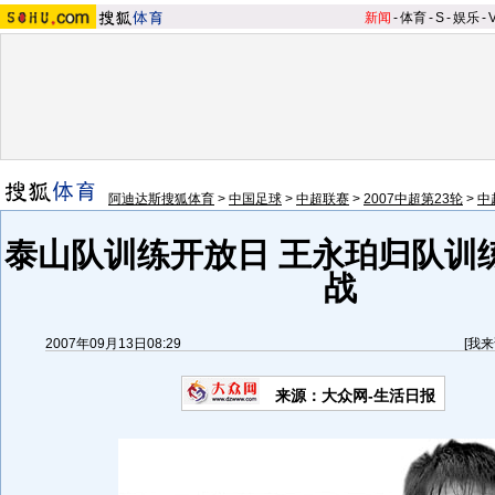
新闻
-
体育
-
S
-
娱乐
-
阿迪达斯搜狐体育
>
中国足球
>
中超联赛
>
2007中超第23轮
>
中
泰山队训练开放日 王永珀归队训
战
2007年09月13日08:29
[
我来
来源：大众网-生活日报