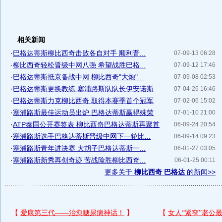
相关新闻
·
巴格达蒂斯柳比西奇击败各自对手 顺利晋...
07-09-13 06:28
·
柳比西奇轻松晋级中网八强 希望战胜巴格...
07-09-12 17:46
·
巴格达蒂斯抵京备战中网 柳比西奇"大炮"...
07-09-08 02:53
·
巴格达蒂斯更换教练 塞浦路斯队队长伊安诺斯
07-04-26 16:46
·
巴格达蒂斯力克柳比西奇 取得本赛季首个冠军
07-02-06 15:02
·
塞浦路斯最佳运动员出炉 巴格达蒂斯赢得殊荣
07-01-10 21:00
·
ATP泰国公开赛签表 柳比西奇巴格达蒂斯再聚首
06-09-24 20:54
·
塞浦路斯选手巴格达蒂斯晋级中网下一轮比...
06-09-14 09:23
·
塞浦路斯青年进决赛 大胡子巴格达蒂斯一...
06-01-27 03:05
·
塞浦路斯新秀再创奇迹 苦战险胜柳比西奇...
06-01-25 00:11
更多关于
柳比西奇 巴格达
的新闻>>