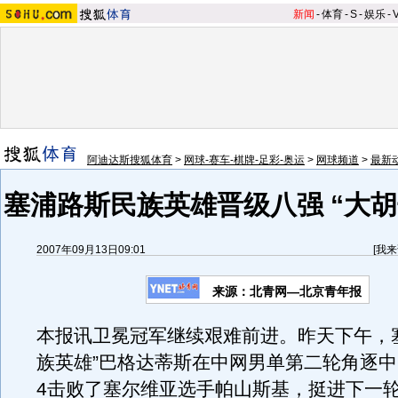
新闻
-
体育
-
S
-
娱乐
-
阿迪达斯搜狐体育
>
网球-赛车-棋牌-足彩-奥运
>
网球频道
>
最新
塞浦路斯民族英雄晋级八强 “大胡
2007年09月13日09:01
[
我来
来源：北青网—北京青年报
本报讯卫冕冠军继续艰难前进。昨天下午，
族英雄”巴格达蒂斯在中网男单第二轮角逐中
4击败了塞尔维亚选手帕山斯基，挺进下一轮