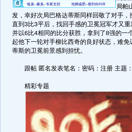
局帕
发，幸好次局巴格达蒂斯同样回敬了对手，
直到3比3平后，找回手感的卫冕冠军才又重
并以6比4相同的比分获胜，拿到了8强的一
起他下一轮对手柳比西奇的良好状态，难免
蒂斯的卫冕前景感到担忧。
跟帖 匿名发表笔名：密码：注册 主题： 
精彩专题