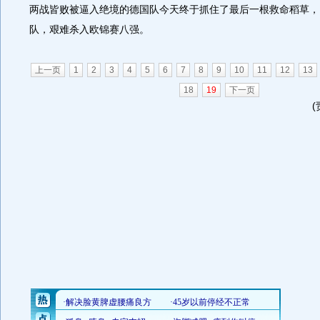
两战皆败被逼入绝境的德国队今天终于抓住了最后一根救命稻草，以
队，艰难杀入欧锦赛八强。
上一页
1
2
3
4
5
6
7
8
9
10
11
12
13
18
19
下一页