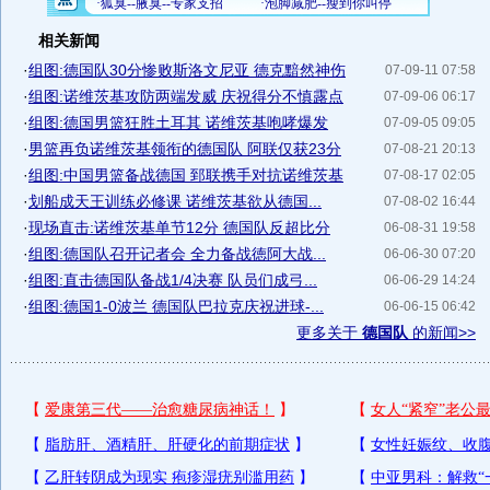
相关新闻
·
组图:德国队30分惨败斯洛文尼亚 德克黯然神伤
07-09-11 07:58
·
组图:诺维茨基攻防两端发威 庆祝得分不慎露点
07-09-06 06:17
·
组图:德国男篮狂胜土耳其 诺维茨基咆哮爆发
07-09-05 09:05
·
男篮再负诺维茨基领衔的德国队 阿联仅获23分
07-08-21 20:13
·
组图:中国男篮备战德国 郅联携手对抗诺维茨基
07-08-17 02:05
·
划船成天王训练必修课 诺维茨基欲从德国...
07-08-02 16:44
·
现场直击:诺维茨基单节12分 德国队反超比分
06-08-31 19:58
·
组图:德国队召开记者会 全力备战徳阿大战...
06-06-30 07:20
·
组图:直击德国队备战1/4决赛 队员们成弓...
06-06-29 14:24
·
组图:德国1-0波兰 德国队巴拉克庆祝进球-...
06-06-15 06:42
更多关于
德国队
的新闻>>