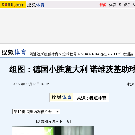
新闻
-
体育
-
S
-
娱乐
-
阿迪达斯搜狐体育
>
篮球世界
>
NBA
>
NBA动态
>
2007年欧洲
组图：德国小胜意大利 诺维茨基助
2007年09月13日10:16
[
我来
来源：搜狐体育
[点击图片进入下一页]