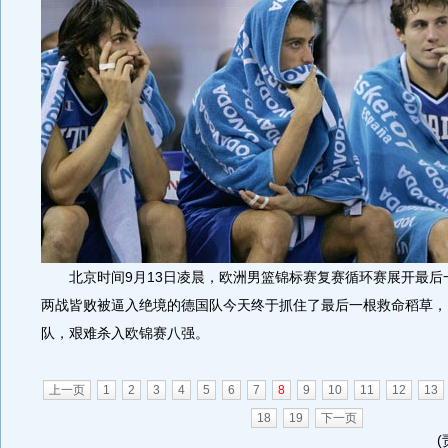
北京时间9月13日凌晨，欧洲男篮锦标赛复赛循环赛展开最后
两战皆败被逼入绝境的德国队今天终于抓住了最后一根救命稻草，以
队，艰难杀入欧锦赛八强。
上一页
1
2
3
4
5
6
7
8
9
10
11
12
13
18
19
下一页