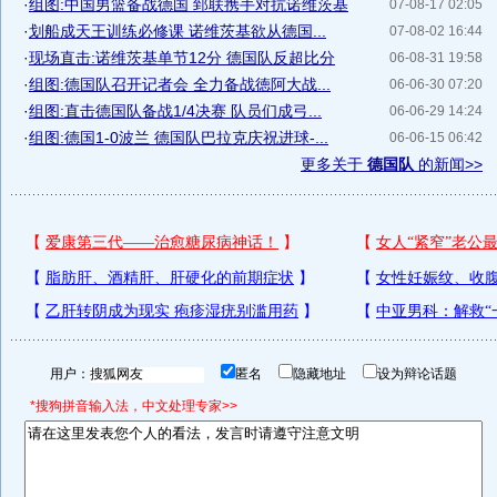
·
组图:中国男篮备战德国 郅联携手对抗诺维茨基
07-08-17 02:05
·
划船成天王训练必修课 诺维茨基欲从德国...
07-08-02 16:44
·
现场直击:诺维茨基单节12分 德国队反超比分
06-08-31 19:58
·
组图:德国队召开记者会 全力备战徳阿大战...
06-06-30 07:20
·
组图:直击德国队备战1/4决赛 队员们成弓...
06-06-29 14:24
·
组图:德国1-0波兰 德国队巴拉克庆祝进球-...
06-06-15 06:42
更多关于
德国队
的新闻>>
用户：
匿名
隐藏地址
设为辩论话题
*搜狗拼音输入法，中文处理专家>>