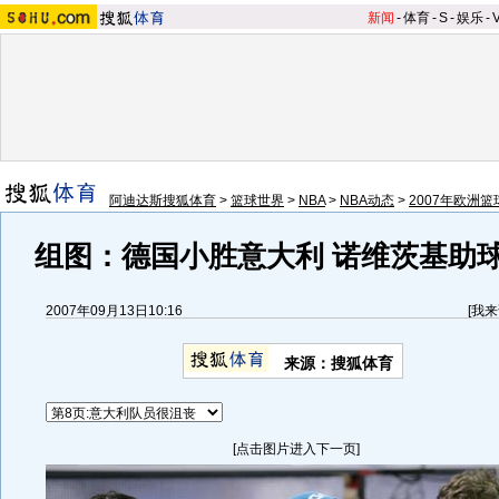
新闻
-
体育
-
S
-
娱乐
-
阿迪达斯搜狐体育
>
篮球世界
>
NBA
>
NBA动态
>
2007年欧洲
组图：德国小胜意大利 诺维茨基助
2007年09月13日10:16
[
我来
来源：搜狐体育
[点击图片进入下一页]