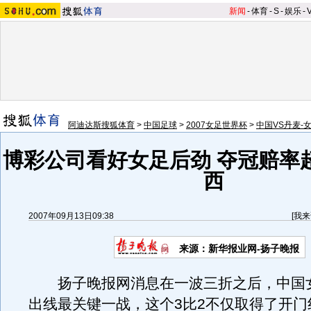
新闻
-
体育
-
S
-
娱乐
-
阿迪达斯搜狐体育
>
中国足球
>
2007女足世界杯
>
中国VS丹麦-
博彩公司看好女足后劲 夺冠赔率
西
2007年09月13日09:38
[
我来
来源：新华报业网-扬子晚报
扬子晚报网消息在一波三折之后，中国
出线最关键一战，这个3比2不仅取得了开门