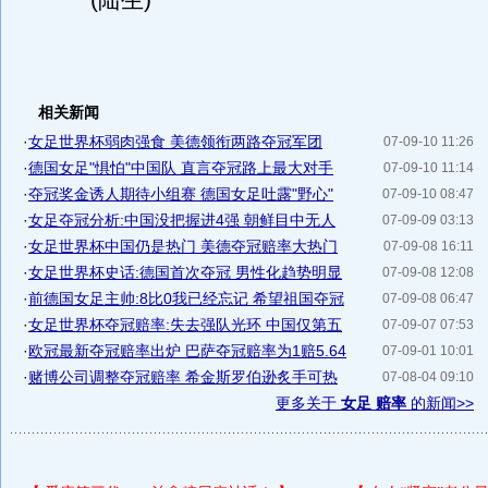
(陆生)
相关新闻
·
女足世界杯弱肉强食 美德领衔两路夺冠军团
07-09-10 11:26
·
德国女足"惧怕"中国队 直言夺冠路上最大对手
07-09-10 11:14
·
夺冠奖金诱人期待小组赛 德国女足吐露"野心"
07-09-10 08:47
·
女足夺冠分析:中国没把握进4强 朝鲜目中无人
07-09-09 03:13
·
女足世界杯中国仍是热门 美德夺冠赔率大热门
07-09-08 16:11
·
女足世界杯史话:德国首次夺冠 男性化趋势明显
07-09-08 12:08
·
前德国女足主帅:8比0我已经忘记 希望祖国夺冠
07-09-08 06:47
·
女足世界杯夺冠赔率:失去强队光环 中国仅第五
07-09-07 07:53
·
欧冠最新夺冠赔率出炉 巴萨夺冠赔率为1赔5.64
07-09-01 10:01
·
赌博公司调整夺冠赔率 希金斯罗伯逊炙手可热
07-08-04 09:10
更多关于
女足 赔率
的新闻>>