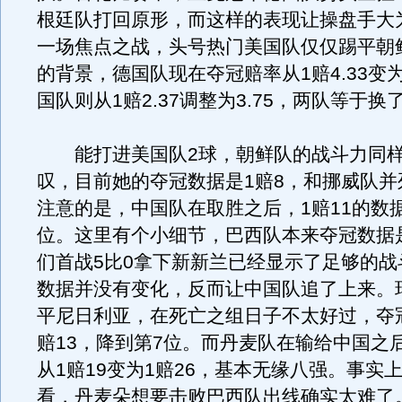
根廷队打回原形，而这样的表现让操盘手大
一场焦点之战，头号热门美国队仅仅踢平朝
的背景，德国队现在夺冠赔率从1赔4.33变为1
国队则从1赔2.37调整为3.75，两队等于
能打进美国队2球，朝鲜队的战斗力同样
叹，目前她的夺冠数据是1赔8，和挪威队并
注意的是，中国队在取胜之后，1赔11的数
位。这里有个小细节，巴西队本来夺冠数据是
们首战5比0拿下新新兰已经显示了足够的战
数据并没有变化，反而让中国队追了上来。
平尼日利亚，在死亡之组日子不太好过，夺
赔13，降到第7位。而丹麦队在输给中国之
从1赔19变为1赔26，基本无缘八强。事实
看，丹麦朵想要击败巴西队出线确实太难了