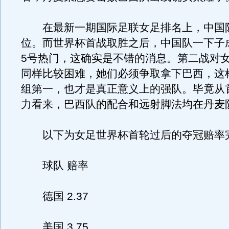
在最新一期国际足联女足排名上，中国队
位。而世界杯首战取胜之后，中国队一下子
5号热门，这确实是不错的消息。第二战对
同样比较困难，她们必须争取拿下巴西，这
组第一，也才是真正意义上的强队。毕竟从
力看来，巴西队的配合和远射脚法均在丹麦
以下为女足世界杯首轮过后的夺冠赔率
球队 赔率
德国 2.37
美国 3.75