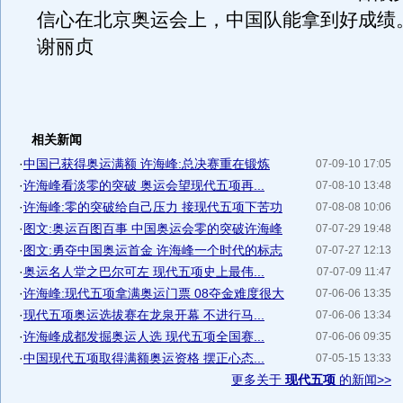
信心在北京奥运会上，中国队能拿到好成绩
谢丽贞
相关新闻
·
中国已获得奥运满额 许海峰:总决赛重在锻炼
07-09-10 17:05
·
许海峰看淡零的突破 奥运会望现代五项再...
07-08-10 13:48
·
许海峰:零的突破给自己压力 接现代五项下苦功
07-08-08 10:06
·
图文:奥运百图百事 中国奥运会零的突破许海峰
07-07-29 19:48
·
图文:勇夺中国奥运首金 许海峰一个时代的标志
07-07-27 12:13
·
奥运名人堂之巴尔可左 现代五项史上最伟...
07-07-09 11:47
·
许海峰:现代五项拿满奥运门票 08夺金难度很大
07-06-06 13:35
·
现代五项奥运选拔赛在龙泉开幕 不进行马...
07-06-06 13:34
·
许海峰成都发掘奥运人选 现代五项全国赛...
07-06-06 09:35
·
中国现代五项取得满额奥运资格 摆正心态...
07-05-15 13:33
更多关于
现代五项
的新闻>>