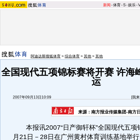
新闻
-
体育
-
S
-
娱乐
-
阿迪达斯搜狐体育
>
综合体育
>
其他
>
其他
全国现代五项锦标赛将开赛 许海
运
2007年09月13日10:09
[
我来
来源：南方报业传媒集团-南方
本报讯2007“日产御轩杯”全国现代五项
月21日－28日在广州黄村体育训练基地举