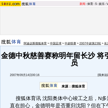
新闻
-
体育
-
S
-
娱乐
-
阿迪达斯搜狐体育
>
中国足球
>
中超联赛
>
2007中超第23轮
>
长
金德中秋慈善赛称明年留长沙 将
员
2007年09月14日00:16
[
我来说
来源：搜狐体育
搜狐体育讯 沈阳奥体中心竣工之后，N多
直在担心，金德明年是否重归沈阳？但在下