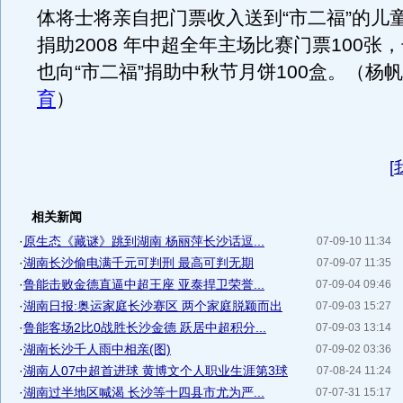
体将士将亲自把门票收入送到“市二福”的儿
捐助2008 年中超全年主场比赛门票100张
也向“市二福”捐助中秋节月饼100盒。（杨帆
育
）
[
相关新闻
·
原生态《藏谜》跳到湖南 杨丽萍长沙话逗...
07-09-10 11:34
·
湖南长沙偷电满千元可判刑 最高可判无期
07-09-07 11:35
·
鲁能击败金德直逼中超王座 亚泰捍卫荣誉...
07-09-04 09:46
·
湖南日报:奥运家庭长沙赛区 两个家庭脱颖而出
07-09-03 15:27
·
鲁能客场2比0战胜长沙金德 跃居中超积分...
07-09-03 13:14
·
湖南长沙千人雨中相亲(图)
07-09-02 03:36
·
湖南人07中超首进球 黄博文个人职业生涯第3球
07-08-24 11:24
·
湖南过半地区喊渴 长沙等十四县市尤为严...
07-07-31 15:17