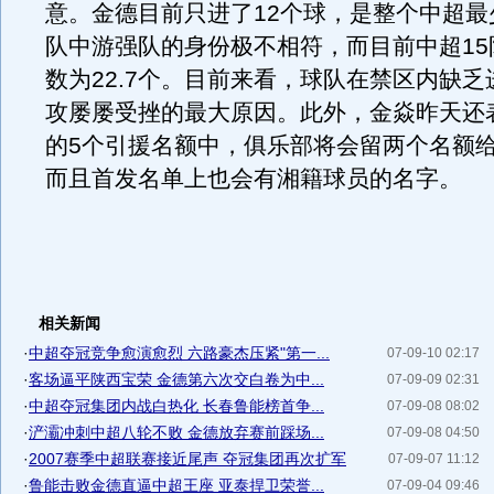
意。金德目前只进了12个球，是整个中超最
队中游强队的身份极不相符，而目前中超15
数为22.7个。目前来看，球队在禁区内缺
攻屡屡受挫的最大原因。此外，金焱昨天还
的5个引援名额中，俱乐部将会留两个名额
而且首发名单上也会有湘籍球员的名字。
相关新闻
·
中超夺冠竞争愈演愈烈 六路豪杰压紧"第一...
07-09-10 02:17
·
客场逼平陕西宝荣 金德第六次交白卷为中...
07-09-09 02:31
·
中超夺冠集团内战白热化 长春鲁能榜首争...
07-09-08 08:02
·
浐灞冲刺中超八轮不败 金德放弃赛前踩场...
07-09-08 04:50
·
2007赛季中超联赛接近尾声 夺冠集团再次扩军
07-09-07 11:12
·
鲁能击败金德直逼中超王座 亚泰捍卫荣誉...
07-09-04 09:46