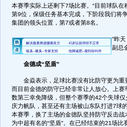
本赛季实际上还剩下7场比赛。“目前球队在
第9位，保级任务基本完成，下阶段我们将
集团的领头位置，第7或者第8名。
”昨
副总
金德成“坚盾”
金焱表示，足球比赛没有比防守更为重
而目前金德的防守已经非常让人放心。上赛
数第三幸免降级，但整个赛季的42个失球仅
庆力帆队，甚至还有主场被山东队打进7球
本赛季，换了主场的金德队坚持防守反击战
为中超有名的“坚盾”。在已经结束的21场比