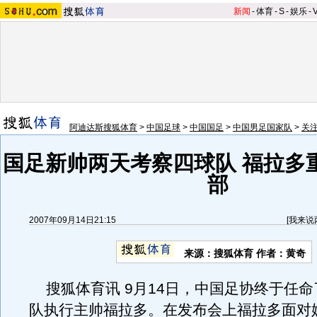
新闻
-
体育
-
S
-
娱乐
-
阿迪达斯搜狐体育
>
中国足球
>
中国国足
>
中国男足国家队
>
关
国足新帅两天考察四球队 福拉多
部
2007年09月14日21:15
[
我来说
来源：搜狐体育 作者：黄奇
搜狐体育讯 9月14日，中国足协终于任命
队执行主帅福拉多。在发布会上福拉多面对