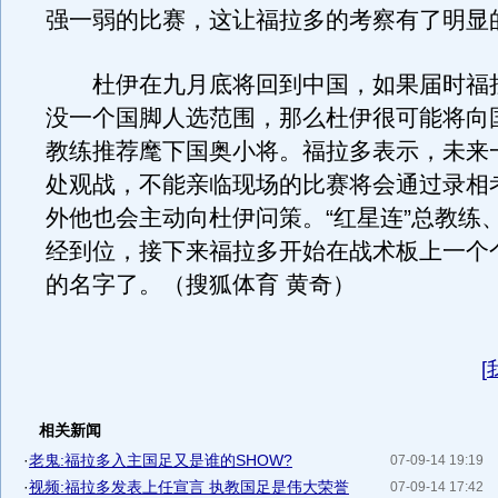
强一弱的比赛，这让福拉多的考察有了明显
杜伊在九月底将回到中国，如果届时福
没一个国脚人选范围，那么杜伊很可能将向
教练推荐麾下国奥小将。福拉多表示，未来
处观战，不能亲临现场的比赛将会通过录相
外他也会主动向杜伊问策。“红星连”总教练
经到位，接下来福拉多开始在战术板上一个
的名字了。（搜狐体育 黄奇）
[
相关新闻
·
老鬼:福拉多入主国足又是谁的SHOW?
07-09-14 19:19
·
视频:福拉多发表上任宣言 执教国足是伟大荣誉
07-09-14 17:42