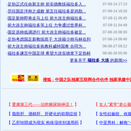
·
足协正式任命新主帅 前实德教练福拉多入...
07-09-14 17:13
·
历任国足洋帅之成败 第五任福拉多是鸡肋...
07-09-14 16:26
·
国足新帅即将走马上任 前大连主帅福拉多...
07-09-11 06:45
·
前大连主帅福拉多等上任 力争通过世界杯...
07-09-11 04:49
·
国足选帅低调进行 前大连主帅福拉多被足...
07-08-16 08:30
·
足协考虑国足新教练班子 大连籍少帅马林在列
07-08-14 08:40
·
前大连主帅福拉多执教科威特国奥 合同为...
06-09-27 09:22
·
福拉多谏言中国足球 希望大连实德拿下足协杯
06-06-28 05:06
更多关于
福拉多 大连
的新闻>>
搜狐 - 中国之队独家互联网合作伙伴 独家承建