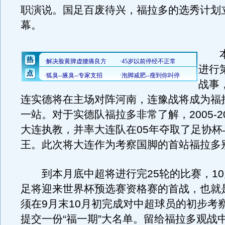
职演说。国足百废待兴，福拉多的选秀计划
幕。
本
进行
战事
连实德将在主场对阵河南，连豫战将成为福
一站。对于实德队福拉多非常了解，2005-2
大连执教，并率大连队在05年夺取了足协杯
王。此次将大连作为考察国脚的首站福拉多
到本月底中超将进行完25轮的比赛，10
足将迎来世界杯预选赛资格赛的首战，也就
须在9月末10月初完成对中超球员的初步考
提交一份“福一期”大名单。留给福拉多观战