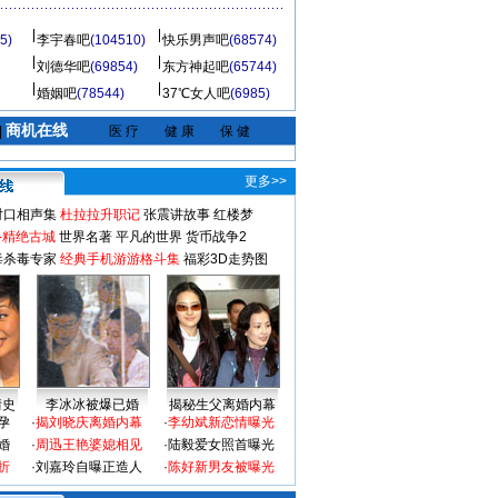
5)
李宇春吧
(104510)
快乐男声吧
(68574)
刘德华吧
(69854)
东方神起吧
(65744)
婚姻吧
(78544)
37℃女人吧
(6985)
商机在线
|
医 疗
健 康
保 健
更多>>
对口相声集
杜拉拉升职记
张震讲故事
红楼梦
-精绝古城
世界名著
平凡的世界
货币战争2
毒杀毒专家
经典手机游游格斗集
福彩3D走势图
情史
李冰冰被爆已婚
揭秘生父离婚内幕
孕
·
揭刘晓庆离婚内幕
·
李幼斌新恋情曝光
婚
·
周迅王艳婆媳相见
·
陆毅爱女照首曝光
折
·
刘嘉玲自曝正造人
·
陈好新男友被曝光