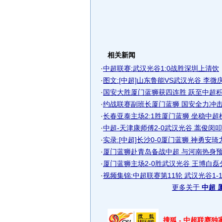
相关新闻
·
中超联赛:武汉光谷1:0战胜深圳上清饮
·
图文:[中超]山东鲁能VS武汉光谷 李微
·
国安大胜厦门蓝狮获四连胜 跃至中超积分
·
约战联赛副班长厦门蓝狮 国安全力冲击中
·
长春亚泰主场2:1胜厦门蓝狮 坐稳中超榜
·
中超-天津康师傅2-0武汉光谷 蒿俊闵叩开
·
实录:[中超]长沙0-0厦门蓝狮 神勇安琦力.
·
厦门蓝狮赴青岛备战中超 与河南热身预演
·
厦门蓝狮主场2-0胜武汉光谷 王博白
·
视频集锦:中超联赛第11轮 武汉光谷1-1厦
更多关于
中超 
搜狐 - 中超联赛