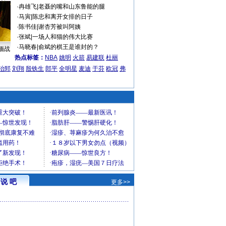
·
冉雄飞
|
老聂的嘴和山东鲁能的腿
·
马寅
|
陈忠和离开女排的日子
·
陈书佳
|
谢杏芳被叫阿姨
·
张斌
|
一场人和猫的伟大比赛
·
马晓春
|
俞斌的棋王是谁封的？
缅战
热点标签：
NBA
姚明
火箭
易建联
杜丽
治郅
刘翔
殷铁生
郎平
全明星
麦迪
于芬
欧冠
弗
说 吧
更多>>