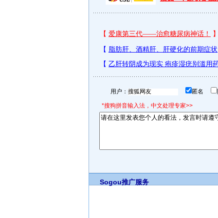
用户：
匿名
*搜狗拼音输入法，中文处理专家>>
Sogou推广服务