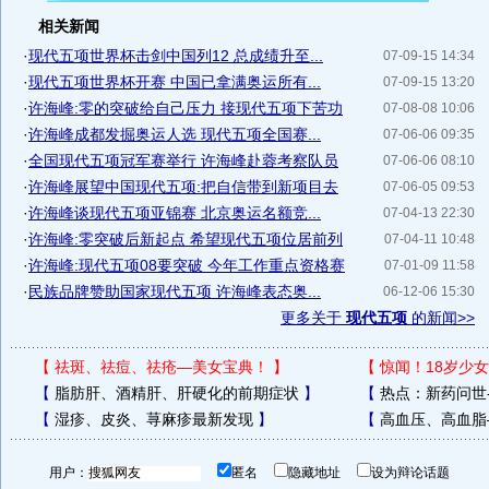
相关新闻
·
现代五项世界杯击剑中国列12 总成绩升至...
07-09-15 14:34
·
现代五项世界杯开赛 中国已拿满奥运所有...
07-09-15 13:20
·
许海峰:零的突破给自己压力 接现代五项下苦功
07-08-08 10:06
·
许海峰成都发掘奥运人选 现代五项全国赛...
07-06-06 09:35
·
全国现代五项冠军赛举行 许海峰赴蓉考察队员
07-06-06 08:10
·
许海峰展望中国现代五项:把自信带到新项目去
07-06-05 09:53
·
许海峰谈现代五项亚锦赛 北京奥运名额竞...
07-04-13 22:30
·
许海峰:零突破后新起点 希望现代五项位居前列
07-04-11 10:48
·
许海峰:现代五项08要突破 今年工作重点资格赛
07-01-09 11:58
·
民族品牌赞助国家现代五项 许海峰表态奥...
06-12-06 15:30
更多关于
现代五项
的新闻>>
【
祛斑、祛痘、祛疮—美女宝典！
】
【
惊闻！18岁少女
【
脂肪肝、酒精肝、肝硬化的前期症状
】
【
热点：新药问世
【
湿疹、皮炎、荨麻疹最新发现
】
【
高血压、高血脂
用户：
匿名
隐藏地址
设为辩论话题