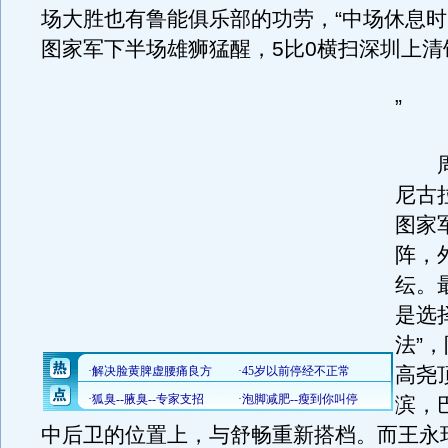
场大胜也有鲁能俱乐部的功劳，“中场休息
图家军下半场雄狮猛醒，5比0横扫深圳上清
”
周
尼古
图家
阵，
纭。
是选
法”
高尧
滨，
中后卫的位置上，与舒畅重新搭档。而王永