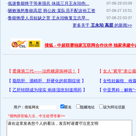
·
低迷鲁能终于等来强兵 休战三月王永珀伤...
07-08-29 03:09
·
陋败激怒鲁能高层 韩公政:某队员不配这份工资
07-08-27 15:51
·
鲁能饱受人员短缺之苦 王永珀恢复立志早...
07-08-22 03:37
更多关于
王永珀 高层
的新闻>>
搜狐 - 中超联赛独家互联网合作伙伴 独家承建
用户：
匿名
隐藏地址
设为辩论话题
*搜狗拼音输入法，中文处理专家>>