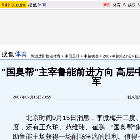
新闻
-
体育
-
S
-
娱乐
-
阿迪达斯搜狐体育
>
中国足球
>
中超联赛
>
2007中超第23轮
>
山
"国奥帮"主宰鲁能前进方向 高层
军
2007年09月15日23:59
[
我来说
北京时间9月15日消息，李微梅开二度
度，还有王永珀、苑维玮、崔鹏，“国奥帮”
助鲁能主场获得一场酣畅淋漓的胜利。值得