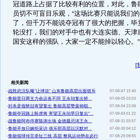
冠道路上占据了比较有利的位置，对此，鲁
员切不可盲目乐观，“这场比赛只能说我们
了，但千万不能说夺冠有了很大的把握，毕
轮没打，我们的对手中也有大连实德、天津
国安这样的强队，大家一定不能掉以轻心。
[
相关新闻
·
战胜武汉队曝"让球说" 山东鲁能高层出面驳斥
07-09-07 15:40
·
鲁能昔日两主力命运各不同 王永珀复出矫...
07-09-05 03:03
·
封杀是假矫喆有望复出 鲁能高层赞裴帅聪...
07-09-04 23:09
·
鲁能夺冠路上盼虎将 寄望王永珀早日复出"...
07-09-03 01:22
·
战鲁能阿布停赛陈涛出场 金德最忌讳王永...
07-08-31 03:57
·
鲁能开放日婉拒采访 俱乐部高层以沉默对...
07-08-30 04:12
·
鲁能假球传言牵扯三线 高层:整风运动势在必行
07-08-29 09:55