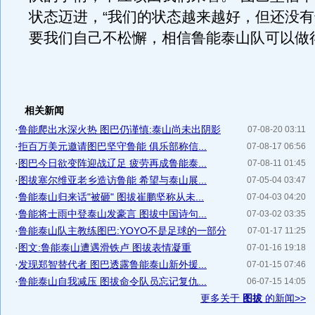
状态迈进，“我们的状态越来越好，但还没
要我们自己不松懈，相信鲁能泰山队可以做
相关新闻
·
鲁能爬出水深火热 图巴仍谨慎:泰山尚未出阴影
07-08-20 03:11
·
拒百万美元邀请图巴坚守鲁能 俱乐部称信...
07-08-17 06:56
·
图巴今日欲变阵迎战辽足 疲劳再成鲁能泰...
07-08-11 01:45
·
图拔塞尔维亚老乡造访鲁能 希望与泰山展...
07-05-04 03:47
·
鲁能泰山归来话"被砸" 图拔崔鹏坚称从未...
07-04-03 04:20
·
鲁能将士雨中登泰山发豪言 图拔中国诗句...
07-03-02 03:35
·
鲁能泰山队主教练图巴:YOYO不是足球的一部分
07-01-17 11:25
·
图文:鲁能泰山遭遇滑铁卢 图拔表情凝重
07-01-16 19:18
·
发现郑智替代者 图巴透露鲁能泰山新外援...
07-01-15 07:46
·
鲁能泰山自我减压 图拔命令队员忘记复仇...
06-07-15 14:05
更多关于
图拔
的新闻>>