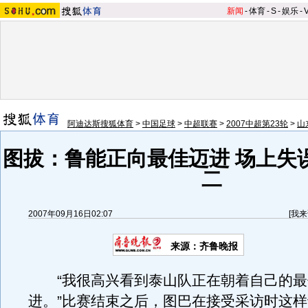
新闻
-
体育
-
S
-
娱乐
-
阿迪达斯搜狐体育
>
中国足球
>
中超联赛
>
2007中超第23轮
>
山
图拔：鲁能正向最佳迈进 场上失
二
2007年09月16日02:07
[
我来
来源：齐鲁晚报
“我很高兴看到泰山队正在朝着自己的最
进。”比赛结束之后，图巴在接受采访时这