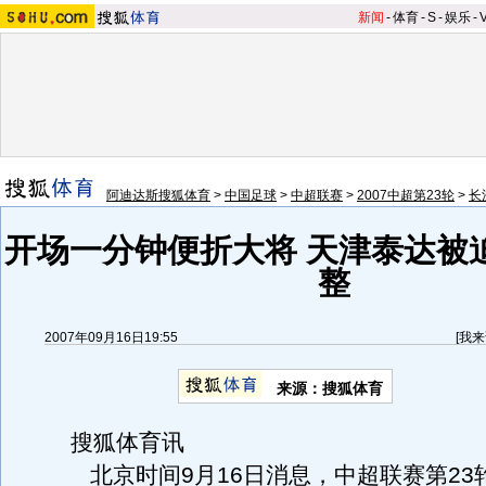
新闻
-
体育
-
S
-
娱乐
-
阿迪达斯搜狐体育
>
中国足球
>
中超联赛
>
2007中超第23轮
>
长
开场一分钟便折大将 天津泰达被
整
2007年09月16日19:55
[
我来
来源：搜狐体育
搜狐体育讯
北京时间9月16日消息，中超联赛第23