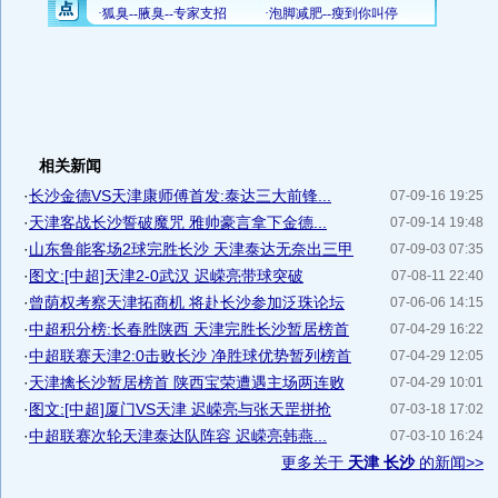
相关新闻
·
长沙金德VS天津康师傅首发:泰达三大前锋...
07-09-16 19:25
·
天津客战长沙誓破魔咒 雅帅豪言拿下金德...
07-09-14 19:48
·
山东鲁能客场2球完胜长沙 天津泰达无奈出三甲
07-09-03 07:35
·
图文:[中超]天津2-0武汉 迟嵘亮带球突破
07-08-11 22:40
·
曾荫权考察天津拓商机 将赴长沙参加泛珠论坛
07-06-06 14:15
·
中超积分榜:长春胜陕西 天津完胜长沙暂居榜首
07-04-29 16:22
·
中超联赛天津2:0击败长沙 净胜球优势暂列榜首
07-04-29 12:05
·
天津擒长沙暂居榜首 陕西宝荣遭遇主场两连败
07-04-29 10:01
·
图文:[中超]厦门VS天津 迟嵘亮与张天罡拼抢
07-03-18 17:02
·
中超联赛次轮天津泰达队阵容 迟嵘亮韩燕...
07-03-10 16:24
更多关于
天津 长沙
的新闻>>