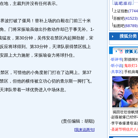
在地，主裁判并没有任何表示。
说 吧 排 行
上证指数
(7744
苏醒吧
(41523)
界波打破了僵局！替补上场的白毅在门前三十米
贴图吧
(68789)
角。门将宋振瑜虽做出扑救动作却已于事无补。1-
搜狐分类
续猛攻，第30分钟，吴伟安在禁区内起脚劲射，宋
反应将球得到。第33分钟，天津队获得禁区线上
安跟上大力施射，宋振瑜奋力将球扑住。
·
听评书
|
郭德纲
·
听小说
|
鬼吹灯1
·
共享区
|
手机病
禁区，可惜他的小角度射门打在了边网上。第37
禁区，但他的横传被立功心切的查尔斯一脚打飞。
天津队带着一球优势进入中场休息。
揭田壮壮徐帆
·
赵薇被爆已经怀
(责任编辑：胡聪)
·
李宇春爆遭母逼
·
圣诞节明信片八
[
我来说两句
]