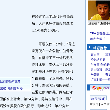
在经过了上半场45分钟激战
后，天津队凭借白毅的进球
韩鹏恨在家看中
以1-0领先长沙队。
CBA
郭晶晶
王
老大
年龄门
开场仅仅一分钟，7号迟
精彩推荐
嵘亮便在一次争抢中肋骨受
伤。在坚持了三分钟后无法
继续比赛，泰达队主帅雅拉
宾斯基只得在第4分钟便用3
号白毅换下了迟嵘亮。第10
分钟，蒿俊闵沿右路突破，
在通过假动作晃开两名防守
卫的身上弹出。第24分钟，陈涛左路传中，阿布
相 关 说 吧
蒿俊闵
|
宋振瑜
后没有摆脱白毅的防守，球出边线。第27分钟