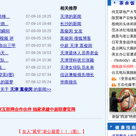
茶 余 饭
相关推荐
·
何炅获地产大亨
...
天津的新闻
07-09-16 19:25
·
陈慧琳产后恢复
...
长沙的新闻
07-09-14 19:48
·
殷桃街头休闲装
·
范冰冰红地毯
球瞬间
蒿俊闵 女友
07-09-09 16:25
·
姚晨与老公素
视频 评
蒿俊闵 搜狐博客
07-09-05 19:55
·
日军竟拿战俘
奈出三甲
中超 天津 蒿俊闵
07-09-03 07:35
·
盘点网坛大腕
...
天津退休人员养老金
07-08-26 16:53
·
美女办公室遭
...
天津理科状元张颖
07-08-24 15:36
·
《Nobody》
·
搜狐娱乐招聘
..
天津女排队员名单
07-08-22 21:37
·
台北电玩展靓丽S
彩(图)
信达澳银领先增长
07-08-12 07:34
·
《变形金刚
队的噩梦
华商领先
07-08-12 05:24
·
王岳伦爆李
多关于
天津 蒿俊闵
的新闻>>
独家互联网合作伙伴 独家承建中超联赛官网
新版“西游”绝
健 康 指 南