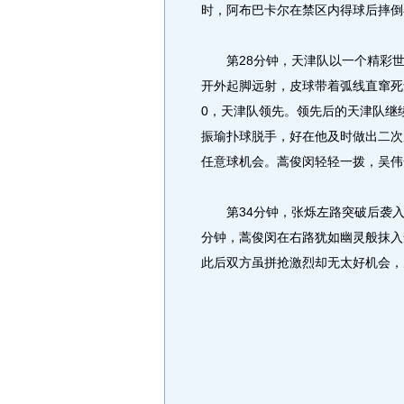
时，阿布巴卡尔在禁区内得球后摔倒
第28分钟，天津队以一个精彩世
开外起脚远射，皮球带着弧线直窜死
0，天津队领先。领先后的天津队继
振瑜扑球脱手，好在他及时做出二次
任意球机会。蒿俊闵轻轻一拨，吴伟
第34分钟，张烁左路突破后袭入
分钟，蒿俊闵在右路犹如幽灵般抹入
此后双方虽拼抢激烈却无太好机会，