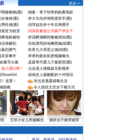
 后
更多>>
喂猕猴桃(图)
·
独家：章子怡带妈妈看电影
好身材(图)
·
佟大为马伊琍再度牵手(图)
秀性感(图)
·
倪萍赵忠祥十年后再携手
服装皆为租赁
·
刘涛富豪老公为家产求生子
颜乘地铁被拍
·
舒淇醉酒瞬间惨被抓拍(图)
做活体解剖
·
实拍漂亮的地摊西施(组图)
的暴烈脾气
·
世界九大罪恶之城(组图)
遇灵异事件
·
李孝利新欢私密视频曝光
成命案导火索
·
孟庭苇可爱儿子最新照(图)
：加入我们吧！
·
点击进入搜狐娱乐影视库
howGirl
·
游戏史上最般配的十对情侣
2》送票！
·
张元首透露戒毒生活
湘胎教
·
令人惊叹太空步下楼方式
密照
王菲小女儿李嫣曝光
酒井法子痛哭谢罪