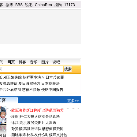
客
-
微博
-
BBS
-
说吧
-
ChinaRen
-
搜狗
-
17173
闻
网页
博客
音乐
图片
说吧
长
邓玉娇失踪
朝鲜军事演习
日本兵赎罪
改温总讲话
夏日减肥秘方
日本瘦脸法
中共卧底结局
慈禧不快乐
侵略中国报告
更多>>
·
欧冠决赛盘口解读 巴萨赢面稍大
·
段暄
|
拜仁大投入这次是动真格
·
徐江
|
高洪波另类图片大派送
·
孙贤禄
|
高洪波组队思想值得赞同
·
颜晓华
|
科比队友什么时候可支持他
可归