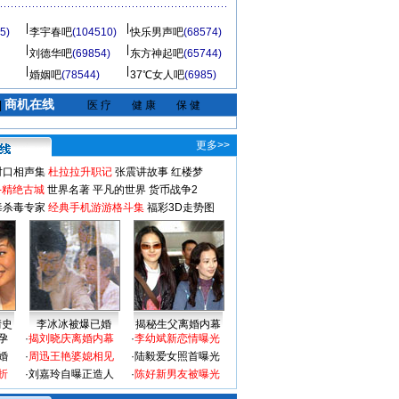
5)
李宇春吧
(104510)
快乐男声吧
(68574)
刘德华吧
(69854)
东方神起吧
(65744)
婚姻吧
(78544)
37℃女人吧
(6985)
商机在线
|
医 疗
健 康
保 健
更多>>
对口相声集
杜拉拉升职记
张震讲故事
红楼梦
-精绝古城
世界名著
平凡的世界
货币战争2
毒杀毒专家
经典手机游游格斗集
福彩3D走势图
情史
李冰冰被爆已婚
揭秘生父离婚内幕
孕
·
揭刘晓庆离婚内幕
·
李幼斌新恋情曝光
婚
·
周迅王艳婆媳相见
·
陆毅爱女照首曝光
折
·
刘嘉玲自曝正造人
·
陈好新男友被曝光