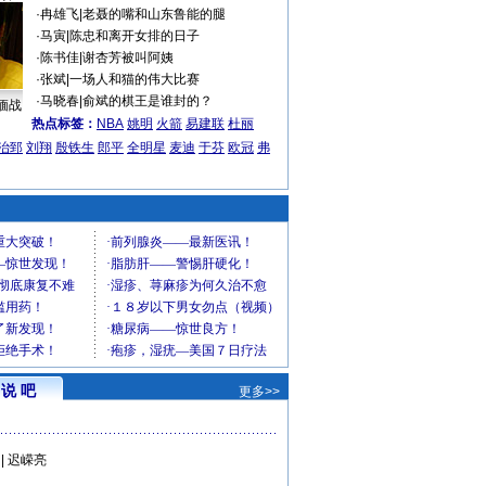
·
冉雄飞
|
老聂的嘴和山东鲁能的腿
·
马寅
|
陈忠和离开女排的日子
·
陈书佳
|
谢杏芳被叫阿姨
·
张斌
|
一场人和猫的伟大比赛
·
马晓春
|
俞斌的棋王是谁封的？
缅战
热点标签：
NBA
姚明
火箭
易建联
杜丽
治郅
刘翔
殷铁生
郎平
全明星
麦迪
于芬
欧冠
弗
说 吧
更多>>
|
迟嵘亮