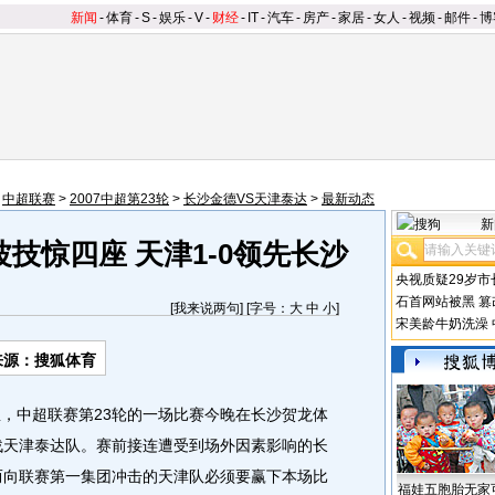
新闻
-
体育
-
S
-
娱乐
-
V
-
财经
-
IT
-
汽车
-
房产
-
家居
-
女人
-
视频
-
邮件
-
博
>
中超联赛
>
2007中超第23轮
>
长沙金德VS天津泰达
>
最新动态
新
技惊四座 天津1-0领先长沙
央视质疑29岁市
石首网站被黑
篡
[
我来说两句
] [字号：
大
中
小
]
宋美龄牛奶洗澡
来源：搜狐体育
息，中超联赛第23轮的一场比赛今晚在长沙贺龙体
战天津泰达队。赛前接连遭受到场外因素影响的长
而向联赛第一集团冲击的天津队必须要赢下本场比
福娃五胞胎无家