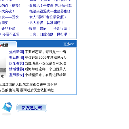
更多>>
焦点新闻
|
不要迷恋哥，哥只是一个鬼
贴贴图图
|
英媒评出2009年度搞怪发明
娱乐旮旯
|
当红明星不仅仅是名利双收
情感世界
|
后悔嫁给这样一个山西男人
型男索女
|
小糖精归来，在海边轻轻舞
口水
么出过国的人回来之后都会说中国不好
自己的旗袍照
暴雨过后天空依旧晴朗