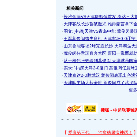
相关新闻
·
长沙金德VS天津康师傅首发:泰达三大前锋
·
天津客战长沙誓破魔咒 雅帅豪言拿下金德
·
图文:[中超]天津VS青岛中能 蒿俊闵带
·
王军蒿俊闵错失良机 天津客场0-0辽宁 
·
山东鲁能客场2球完胜长沙 天津泰达无
·
蒿俊闵任意球直奔禁区 曹阳一蹴而就助天
·
从于根伟张效瑞到蒿俊闵 天津球员国家队
·
实录:[中超]天津2-0厦门 蒿俊闵任意球直.
·
天津泰达2-0胜武汉 蒿俊闵表现出色满堂
·
天津队主场大获全胜 蒿俊闵成了武汉
更
搜狐 - 中超联赛