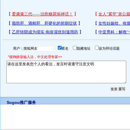
用户：
匿名
隐藏地址
设为辩论话题
*搜狗拼音输入法，中文处理专家>>
Sogou推广服务