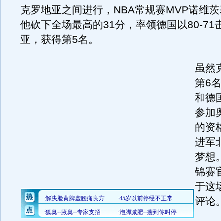
克罗地亚之间进行，NBA常规赛MVP诺维
他砍下全场最高的31分，率领德国以80-71
亚，获得第5名。
虽然
第6
和德
参加
的资
进军
梦想
锦赛
于这
评论