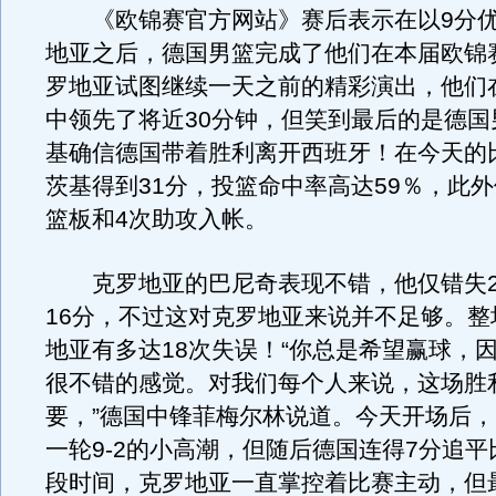
《欧锦赛官方网站》赛后表示在以9分优
地亚之后，德国男篮完成了他们在本届欧锦
罗地亚试图继续一天之前的精彩演出，他们
中领先了将近30分钟，但笑到最后的是德国
基确信德国带着胜利离开西班牙！在今天的
茨基得到31分，投篮命中率高达59％，此外
篮板和4次助攻入帐。
克罗地亚的巴尼奇表现不错，他仅错失2
16分，不过这对克罗地亚来说并不足够。整
地亚有多达18次失误！“你总是希望赢球，
很不错的感觉。对我们每个人来说，这场胜
要，”德国中锋菲梅尔林说道。今天开场后
一轮9-2的小高潮，但随后德国连得7分追
段时间，克罗地亚一直掌控着比赛主动，但