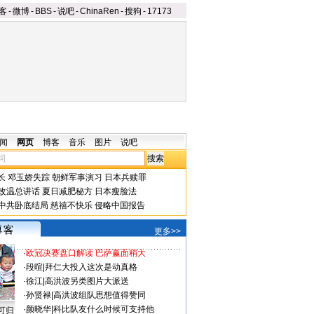
客
-
微博
-
BBS
-
说吧
-
ChinaRen
-
搜狗
-
17173
闻
网页
博客
音乐
图片
说吧
长
邓玉娇失踪
朝鲜军事演习
日本兵赎罪
改温总讲话
夏日减肥秘方
日本瘦脸法
中共卧底结局
慈禧不快乐
侵略中国报告
更多>>
·
欧冠决赛盘口解读 巴萨赢面稍大
·
段暄
|
拜仁大投入这次是动真格
·
徐江
|
高洪波另类图片大派送
·
孙贤禄
|
高洪波组队思想值得赞同
·
颜晓华
|
科比队友什么时候可支持他
可归