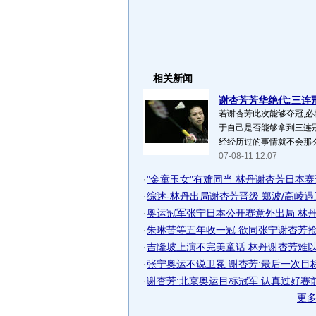
相关新闻
谢杏芳芳华绝代:三连冠
若谢杏芳此次能够夺冠,必
于自己是否能够拿到三连冠
经经历过的事情就不会那么紧
07-08-11 12:07
·
"金童玉女"有难同当 林丹谢杏芳日本赛连
·
综述-林丹出局谢杏芳晋级 郑波/高崚遇卫
·
奥运冠军张宁日本公开赛意外出局 林丹硕
·
朱琳苦等五年收一冠 欲同张宁谢杏芳抢奥
·
吉隆坡上演不完美童话 林丹谢杏芳难以两
·
张宁奥运不说卫冕 谢杏芳:最后一次目
·
谢杏芳:北京奥运目标冠军 认真过好赛
更