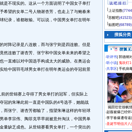
就是不现实的。这从一个方面说明了中国女子单打
说 吧 排 行
上证指数
(7744
予希望的女单二号人物谢杏芳，也走上了与鲍春来
苏醒吧
(41523)
球纪录，谁都敢输。可以说，中国男女单打在明年
贴图吧
(68789)
搜狐分类
对阵记录是八连败，而与张宁则是四连败。但是
竟然连败了谢杏芳、张宁和中国女单未来的希望之
·
听评书
|
郭德纲
也一直难以对中国选手构成太大的威胁。在奥运会
·
听小说
|
鬼吹灯1
·
共享区
|
手机病
实给中国羽毛球男女单打在明年奥运会的夺冠前景
前的世锦赛上夺得了男女单打的冠军，但实际上
夺冠的朱琳此前一直是中国队的4号选手，她能战
揭田壮壮徐帆
，而张宁、谢杏芳都输了，指望朱琳这样的年轻球
·
赵薇被爆已经怀
·
李宇春爆遭母逼
男单李宗伟、陶菲克早早就被意外淘汰，中国男单
·
圣诞节明信片八
金量缺乏成色。从世锦赛看男女单打，一个突出的