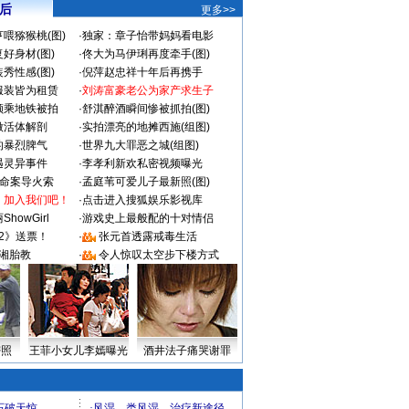
 后
更多>>
喂猕猴桃(图)
·
独家：章子怡带妈妈看电影
好身材(图)
·
佟大为马伊琍再度牵手(图)
秀性感(图)
·
倪萍赵忠祥十年后再携手
服装皆为租赁
·
刘涛富豪老公为家产求生子
颜乘地铁被拍
·
舒淇醉酒瞬间惨被抓拍(图)
做活体解剖
·
实拍漂亮的地摊西施(组图)
的暴烈脾气
·
世界九大罪恶之城(组图)
遇灵异事件
·
李孝利新欢私密视频曝光
成命案导火索
·
孟庭苇可爱儿子最新照(图)
：加入我们吧！
·
点击进入搜狐娱乐影视库
howGirl
·
游戏史上最般配的十对情侣
2》送票！
·
张元首透露戒毒生活
湘胎教
·
令人惊叹太空步下楼方式
密照
王菲小女儿李嫣曝光
酒井法子痛哭谢罪