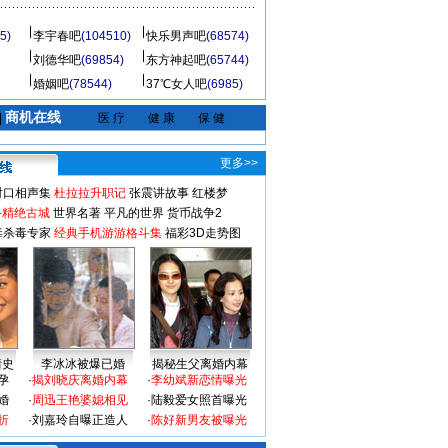
5)
李宇春吧
(104510)
快乐男声吧
(68574)
刘德华吧
(69854)
东方神起吧
(65744)
婚姻吧
(78544)
37℃女人吧
(6985)
商机在线
|
医 疗
健 康
保 健
更多>>
对口相声集
杜拉拉升职记
张震讲故事
红楼梦
-精绝古城
世界名著
平凡的世界
货币战争2
毒杀毒专家
经典手机游游格斗集
福彩3D走势图
情史
李冰冰被爆已婚
揭秘生父离婚内幕
孕
·
揭刘晓庆离婚内幕
·
李幼斌新恋情曝光
婚
·
周迅王艳婆媳相见
·
陆毅爱女照首曝光
折
·
刘嘉玲自曝正造人
·
陈好新男友被曝光