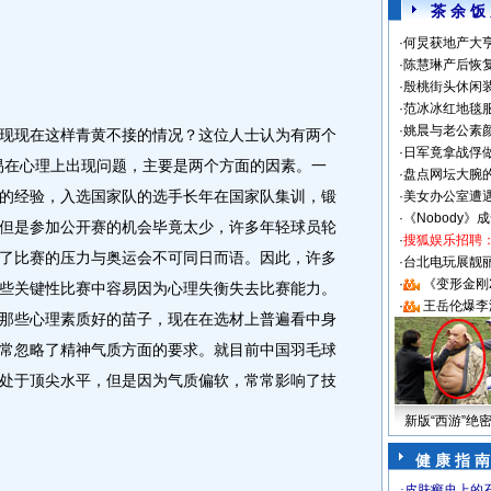
茶 余 饭
·
何炅获地产大亨
·
陈慧琳产后恢复
·
殷桃街头休闲装
·
范冰冰红地毯
·
姚晨与老公素
现在这样青黄不接的情况？这位人士认为有两个
·
日军竟拿战俘
易在心理上出现问题，主要是两个方面的因素。一
·
盘点网坛大腕
的经验，入选国家队的选手长年在国家队集训，锻
·
美女办公室遭
·
《Nobody》
但是参加公开赛的机会毕竟太少，许多年轻球员轮
·
搜狐娱乐招聘
了比赛的压力与奥运会不可同日而语。因此，许多
·
台北电玩展靓丽S
·
《变形金刚
些关键性比赛中容易因为心理失衡失去比赛能力。
·
王岳伦爆李
那些心理素质好的苗子，现在在选材上普遍看中身
常忽略了精神气质方面的要求。就目前中国羽毛球
处于顶尖水平，但是因为气质偏软，常常影响了技
新版“西游”绝
健 康 指 南