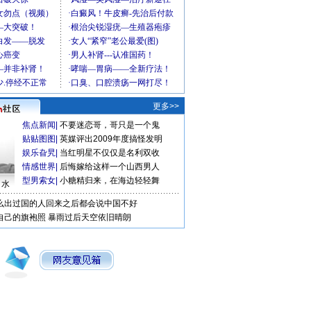
更多>>
焦点新闻
|
不要迷恋哥，哥只是一个鬼
贴贴图图
|
英媒评出2009年度搞怪发明
娱乐旮旯
|
当红明星不仅仅是名利双收
情感世界
|
后悔嫁给这样一个山西男人
型男索女
|
小糖精归来，在海边轻轻舞
口水
么出过国的人回来之后都会说中国不好
自己的旗袍照
暴雨过后天空依旧晴朗