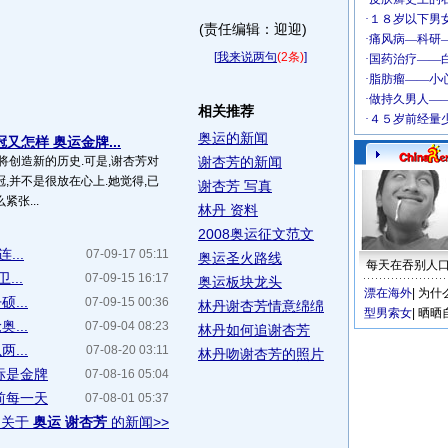
(责任编辑：迎迎)
[
我来说两句
(2条)
]
相关推荐
奥运的新闻
又怎样 奥运金牌...
将创造新的历史.可是,谢杏芳对
谢杏芳的新闻
,并不是很放在心上.她觉得,已
谢杏芳 写真
张...
林丹 资料
2008奥运征文范文
...
07-09-17 05:11
奥运圣火路线
每天在吞别人
...
07-09-15 16:17
奥运板块龙头
漂在海外
|
为什
...
07-09-15 00:36
林丹谢杏芳情意绵绵
型男索女
|
晒晒
...
07-09-04 08:23
林丹如何追谢杏芳
...
07-08-20 03:11
林丹吻谢杏芳的照片
标是金牌
07-08-16 05:04
前每一天
07-08-01 05:37
多关于
奥运 谢杏芳
的新闻>>