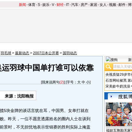
新闻
-
体育
-
S
-
娱乐
-
V
-
财经
-
IT
-
汽车
-
房产
-
家居
-
女人
-
视频
-
邮件
-
博
>
羽毛球
>
最新动态
>
2007日本公开赛
>
国羽动态
新
奥运羽球中国单打谁可以依靠
央视质疑29岁市
石首网站被黑
篡
[
我来说两句
(2)
] [字号：
大
中
小
]
宋美龄牛奶洗澡
来源：沈阳晚报
5块金牌的谈话言犹在耳，中国男、女单打就在
败。昨天，一位不愿意透露姓名的圈内人士在谈到
前景时，不无担忧地表示世锦赛的胜利实际上掩盖
福娃五胞胎无家