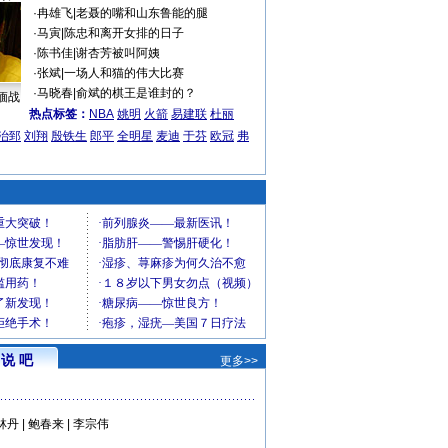
·
冉雄飞
|
老聂的嘴和山东鲁能的腿
·
马寅
|
陈忠和离开女排的日子
·
陈书佳
|
谢杏芳被叫阿姨
·
张斌
|
一场人和猫的伟大比赛
·
马晓春
|
俞斌的棋王是谁封的？
缅战
热点标签：
NBA
姚明
火箭
易建联
杜丽
治郅
刘翔
殷铁生
郎平
全明星
麦迪
于芬
欧冠
弗
说 吧
更多>>
林丹
|
鲍春来
|
李宗伟