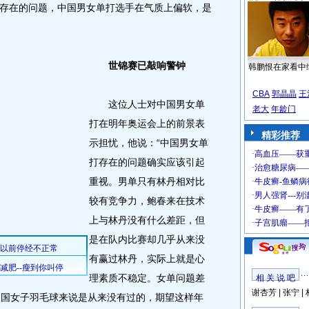
存在的问题，中国男女单打选手在气质上偏软，是
世锦赛已敲响警钟
韩鹏恨在家看中
CBA
郭晶晶
王
这位人士对中国男女单
老大
年龄门
打在明年奥运会上的前景表
精彩推荐
示担忧，他说：“中国男女单
打存在的问题确实应该引起
重视。男单只有林丹相对比
较有竞争力，鲍春来在技术
上与林丹没有什么差距，但
是在队内比赛却几乎从来没
有赢过林丹，实际上就是心
理素质不稳定。女单问题差
相 关 说 吧
谢杏芳
|
张宁
|
中国女子羽毛球来说是从来没有过的，期望这样年