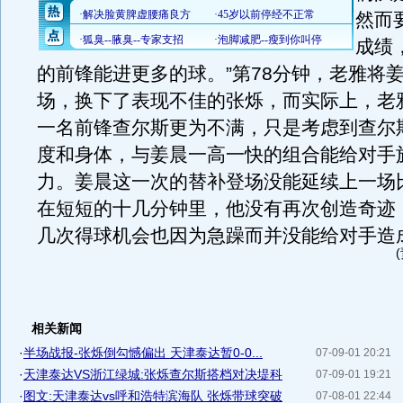
然而
成绩
的前锋能进更多的球。”第78分钟，老雅将
场，换下了表现不佳的张烁，而实际上，老
一名前锋查尔斯更为不满，只是考虑到查尔
度和身体，与姜晨一高一快的组合能给对手
力。姜晨这一次的替补登场没能延续上一场
在短短的十几分钟里，他没有再次创造奇迹
几次得球机会也因为急躁而并没能给对手造
相关新闻
·
半场战报-张烁倒勾憾偏出 天津泰达暂0-0...
07-09-01 20:21
·
天津泰达VS浙江绿城:张烁查尔斯搭档对决堤科
07-09-01 19:21
·
图文:天津泰达vs呼和浩特滨海队 张烁带球突破
07-08-01 22:44