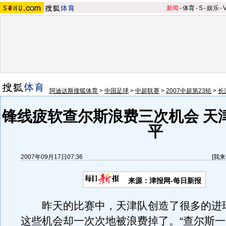
新闻
-
体育
-
S
-
娱乐
-
阿迪达斯搜狐体育
>
中国足球
>
中超联赛
>
2007中超第23轮
>
长
锋线疲软查尔斯浪费三次机会 天
平
2007年09月17日07:36
[
我来
来源：津报网-每日新报
昨天的比赛中，天津队创造了很多的进
这些机会却一次次地被浪费掉了。“查尔斯