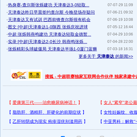
·
热身赛-查尔斯张烁建功 天津泰达3-0轻取...
07-07-29 11:09
·
天津泰达昨日早晨签约查尔斯 今晚登场存疑问
07-06-21 09:32
·
天津泰达又有试训 巴西前锋查尔斯很有机会
07-06-19 10:08
·
图文:[中超]天津泰达1-0陕西 张烁庆祝进球
07-05-12 16:44
·
中超:张烁韩燕鸣建功 天津泰达轻取金德暂...
07-04-29 10:06
·
实录:[中超]天津泰达2-0长沙 韩燕鸣张烁...
07-04-28 22:00
·
张烁精彩头球破僵局 天津泰达半场1-0厦门蓝狮
07-03-18 16:31
更多关于
天津泰达
的新闻>>
搜狐 - 中超联赛独家互联网合作伙伴 独家承建