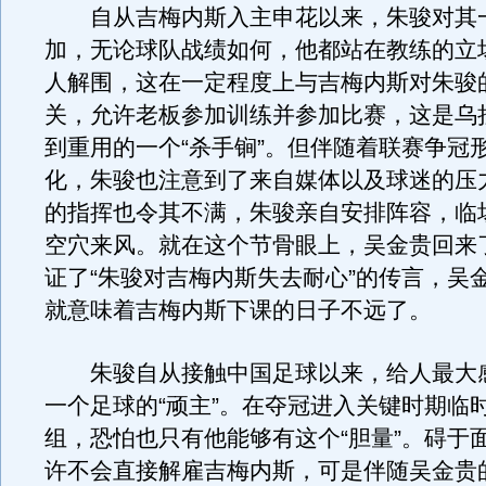
自从吉梅内斯入主申花以来，朱骏对其
加，无论球队战绩如何，他都站在教练的立
人解围，这在一定程度上与吉梅内斯对朱骏的
关，允许老板参加训练并参加比赛，这是乌
到重用的一个“杀手锏”。但伴随着联赛争冠
化，朱骏也注意到了来自媒体以及球迷的压
的指挥也令其不满，朱骏亲自安排阵容，临
空穴来风。就在这个节骨眼上，吴金贵回来
证了“朱骏对吉梅内斯失去耐心”的传言，吴
就意味着吉梅内斯下课的日子不远了。
朱骏自从接触中国足球以来，给人最大
一个足球的“顽主”。在夺冠进入关键时期临
组，恐怕也只有他能够有这个“胆量”。碍于
许不会直接解雇吉梅内斯，可是伴随吴金贵