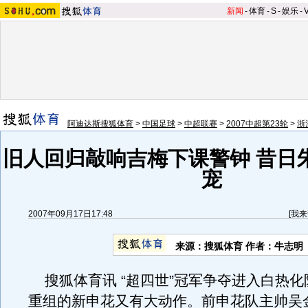
新闻
-
体育
-
S
-
娱乐
-
阿迪达斯搜狐体育
>
中国足球
>
中超联赛
>
2007中超第23轮
>
浙
旧人回归敲响吉梅下课警钟 昔日
宠
2007年09月17日17:48
[
我来
来源：搜狐体育 作者：牛志明
搜狐体育讯 “超四世”冠军争夺进入白热化
重组的新申花又有大动作。前申花队主帅吴