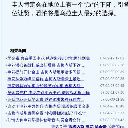
圭人肯定会在地位上有一个“质”的下降，引
位让贤，恐怕将是乌拉圭人最好的选择。
相关新闻
·
吴金贵:兴奋重回申花 感谢朱骏此时能再想到我
07-09-17 17:02
·
申花潜心备战杜威出任后腰 吉梅内斯下达...
07-09-09 02:28
·
申花提前开赴金山 吉梅内斯坦承诸多问题...
07-09-08 09:39
·
申花队争冠峰回路转 吉梅内斯憧憬主场吃...
07-09-08 09:36
·
申花最具冠军实力却最没冠军相 吉梅内斯...
07-09-03 09:45
·
吴金贵专栏:申花左路组合出色 进攻战术很明确
07-07-11 07:10
·
还我申花还我吴金贵 球迷跪求朱骏解聘吉...
07-05-30 11:28
·
谁动了申花主力阵容 吉梅内斯:我没炮轰吴金贵
07-04-28 10:48
·
吉梅内斯炮轰吴金贵 "冬训到底都练了什么?"
07-04-28 05:37
·
知情人称申花掌握神秘录音 与吴金贵交好...
07-03-30 07:42
更多关于
吉梅内斯 申花 吴金贵
的新闻>>