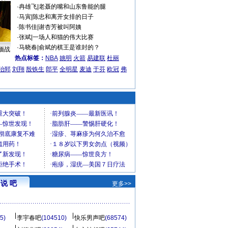
·
冉雄飞
|
老聂的嘴和山东鲁能的腿
·
马寅
|
陈忠和离开女排的日子
·
陈书佳
|
谢杏芳被叫阿姨
·
张斌
|
一场人和猫的伟大比赛
·
马晓春
|
俞斌的棋王是谁封的？
缅战
热点标签：
NBA
姚明
火箭
易建联
杜丽
治郅
刘翔
殷铁生
郎平
全明星
麦迪
于芬
欧冠
弗
说 吧
更多>>
5)
李宇春吧
(104510)
快乐男声吧
(68574)