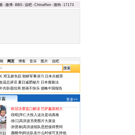
客
-
微博
-
BBS
-
说吧
-
ChinaRen
-
搜狗
-
17173
闻
网页
博客
音乐
图片
说吧
长
邓玉娇失踪
朝鲜军事演习
日本兵赎罪
改温总讲话
夏日减肥秘方
日本瘦脸法
中共卧底结局
慈禧不快乐
侵略中国报告
更多>>
·
欧冠决赛盘口解读 巴萨赢面稍大
·
段暄
|
拜仁大投入这次是动真格
·
徐江
|
高洪波另类图片大派送
·
孙贤禄
|
高洪波组队思想值得赞同
·
颜晓华
|
科比队友什么时候可支持他
可归