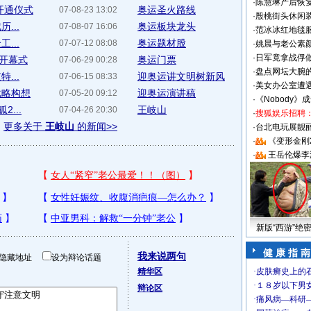
·
陈慧琳产后恢复
开通仪式
奥运圣火路线
07-08-23 13:02
·
殷桃街头休闲装
...
奥运板块龙头
07-08-07 16:06
·
范冰冰红地毯
...
奥运题材股
07-07-12 08:08
·
姚晨与老公素
·
日军竟拿战俘
席开幕式
奥运门票
07-06-29 00:28
·
盘点网坛大腕
...
迎奥运讲文明树新风
07-06-15 08:33
·
美女办公室遭
战略构想
迎奥运演讲稿
07-05-20 09:12
·
《Nobody》
...
王岐山
07-04-26 20:30
·
搜狐娱乐招聘
更多关于
王岐山
的新闻>>
·
台北电玩展靓丽S
·
《变形金刚
·
王岳伦爆李
新版“西游”绝
健 康 指 南
我来说两句
隐藏地址
设为辩论话题
精华区
辩论区