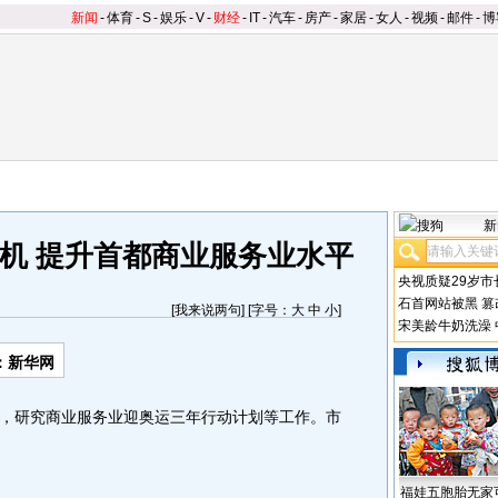
新闻
-
体育
-
S
-
娱乐
-
V
-
财经
-
IT
-
汽车
-
房产
-
家居
-
女人
-
视频
-
邮件
-
博
新
机 提升首都商业服务业水平
央视质疑29岁市
石首网站被黑
篡
[
我来说两句
] [字号：
大
中
小
]
宋美龄牛奶洗澡
：新华网
研究商业服务业迎奥运三年行动计划等工作。市
福娃五胞胎无家