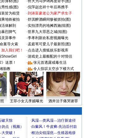
好身材(图)
·
佟大为马伊琍再度牵手(图)
秀性感(图)
·
倪萍赵忠祥十年后再携手
服装皆为租赁
·
刘涛富豪老公为家产求生子
颜乘地铁被拍
·
舒淇醉酒瞬间惨被抓拍(图)
做活体解剖
·
实拍漂亮的地摊西施(组图)
的暴烈脾气
·
世界九大罪恶之城(组图)
遇灵异事件
·
李孝利新欢私密视频曝光
成命案导火索
·
孟庭苇可爱儿子最新照(图)
：加入我们吧！
·
点击进入搜狐娱乐影视库
howGirl
·
游戏史上最般配的十对情侣
2》送票！
·
张元首透露戒毒生活
湘胎教
·
令人惊叹太空步下楼方式
密照
王菲小女儿李嫣曝光
酒井法子痛哭谢罪