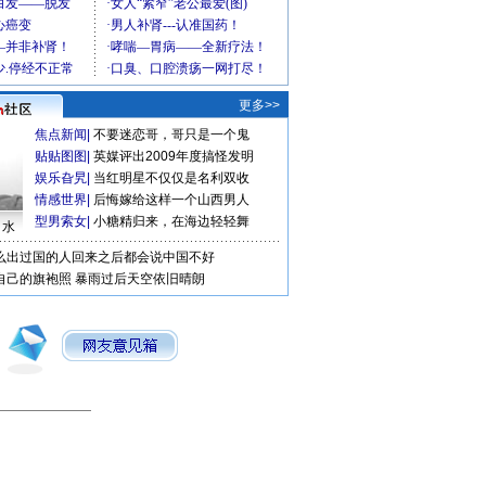
更多>>
焦点新闻
|
不要迷恋哥，哥只是一个鬼
贴贴图图
|
英媒评出2009年度搞怪发明
娱乐旮旯
|
当红明星不仅仅是名利双收
情感世界
|
后悔嫁给这样一个山西男人
型男索女
|
小糖精归来，在海边轻轻舞
口水
么出过国的人回来之后都会说中国不好
自己的旗袍照
暴雨过后天空依旧晴朗