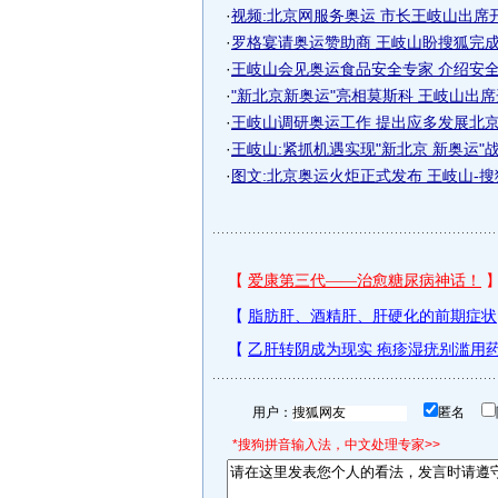
·
视频:北京网服务奥运 市长王岐山出席
·
罗格宴请奥运赞助商 王岐山盼搜狐完成历
·
王岐山会见奥运食品安全专家 介绍安全工
·
"新北京新奥运"亮相莫斯科 王岐山出
·
王岐山调研奥运工作 提出应多发展北京特
·
王岐山:紧抓机遇实现"新北京 新奥运"
·
图文:北京奥运火炬正式发布 王岐山-搜狐2
用户：
匿名
*搜狗拼音输入法，中文处理专家>>