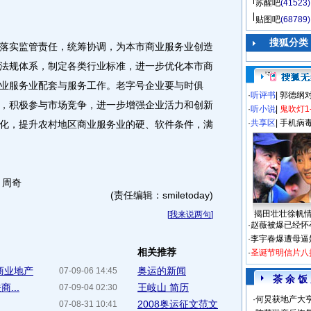
苏醒吧
(41523)
贴图吧
(68789)
搜狐分类
实监管责任，统筹协调，为本市商业服务业创造
法规体系，制定各类行业标准，进一步优化本市商
业服务业配套与服务工作。老字号企业要与时俱
·
听评书
|
郭德纲
，积极参与市场竞争，进一步增强企业活力和创新
·
听小说
|
鬼吹灯1
·
共享区
|
手机病
化，提升农村地区商业服务业的硬、软件条件，满
：周奇
(责任编辑：smiletoday)
揭田壮壮徐帆
[
我来说两句
]
·
赵薇被爆已经怀
·
李宇春爆遭母逼
相关推荐
·
圣诞节明信片八
商业地产
奥运的新闻
07-09-06 14:45
茶 余 饭
...
王岐山 简历
07-09-04 02:30
·
何炅获地产大亨
2008奥运征文范文
07-08-31 10:41