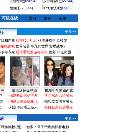
刘德华吧
(69854)
东方神起吧
(65744)
婚姻吧
(78544)
37℃女人吧
(6985)
商机在线
|
医 疗
健 康
保 健
更多>>
对口相声集
杜拉拉升职记
张震讲故事
红楼梦
-精绝古城
世界名著
平凡的世界
货币战争2
毒杀毒专家
经典手机游游格斗集
福彩3D走势图
情史
李冰冰被爆已婚
揭秘生父离婚内幕
孕
·
揭刘晓庆离婚内幕
·
李幼斌新恋情曝光
婚
·
周迅王艳婆媳相见
·
陆毅爱女照首曝光
折
·
刘嘉玲自曝正造人
·
陈好新男友被曝光
 后
更多>>
喂猕猴桃(图)
·
独家：章子怡带妈妈看电影