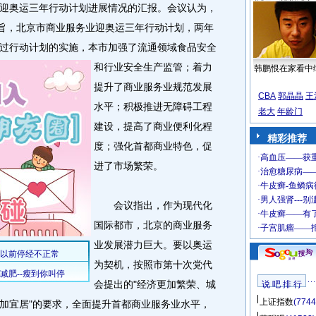
奥运三年行动计划进展情况的汇报。会议认为，
宗旨，北京市商业服务业迎奥运三年行动计划，两年
过行动计划的实施，本市加强了流通领域食品安全
和行业安全生产监管；着力
韩鹏恨在家看中
提升了商业服务业规范发展
CBA
郭晶晶
王
水平；积极推进无障碍工程
老大
年龄门
建设，提高了商业便利化程
精彩推荐
度；强化首都商业特色，促
进了市场繁荣。
会议指出，作为现代化
国际都市，北京的商业服务
业发展潜力巨大。要以奥运
为契机，按照市第十次党代
会提出的"经济更加繁荣、城
说 吧 排 行
上证指数
(7744
加宜居"的要求，全面提升首都商业服务业水平，