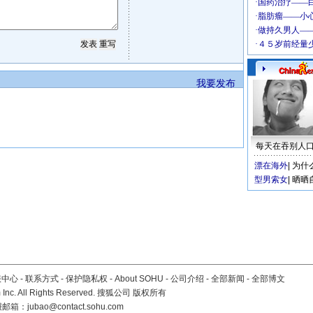
我要发布
每天在吞别人
漂在海外
|
为什
型男索女
|
晒晒
服中心
-
联系方式
-
保护隐私权
-
About SOHU
-
公司介绍
-
全部新闻
-
全部博文
Inc. All Rights Reserved. 搜狐公司
版权所有
报邮箱：
jubao@contact.sohu.com