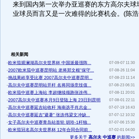
来到国内第一次举办亚巡赛的东方高尔夫球
业球员而言又是一次难得的比赛机会。(陈浩
相关新闻
·
欧米茄观澜湖高尔夫世界杯 中国派最强阵...
07-09-07 11:30
·
2007欧米茄中巡赛昆明站 老将郑文根"保守...
07-08-26 11:04
·
挑战果岭享受比赛 2007高尔夫中巡赛昆明...
07-08-23 11:14
·
高尔夫中巡赛昆明站开杆 名将同场竞技值...
07-08-23 06:31
·
欧米茄中巡赛上海站 李超继续领跑张连伟...
07-08-11 20:01
·
2007高尔夫中巡赛本月9日登陆上海 23日到昆明
07-08-01 22:11
·
高尔夫中巡赛延吉站收杆 海南选手肖志金...
07-07-19 16:43
·
高尔夫中巡赛延吉"避暑" 张连伟梁文冲缺...
07-07-12 10:32
·
女子高尔夫中巡赛青岛站首轮 胡玲-1杆独...
07-07-06 15:30
·
欧米茄冠名高尔夫世界杯 12年合同合同前...
07-02-01 04:00
更多关于
高尔夫 中巡赛
的新闻>>