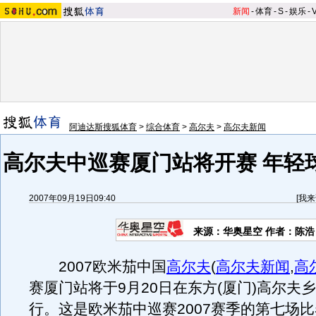
新闻
-
体育
-
S
-
娱乐
-
阿迪达斯搜狐体育
>
综合体育
>
高尔夫
>
高尔夫新闻
高尔夫中巡赛厦门站将开赛 年轻
2007年09月19日09:40
[
我来
来源：华奥星空 作者：陈浩
2007欧米茄中国
高尔夫
(
高尔夫新闻
,
高
赛厦门站将于9月20日在东方(厦门)高尔夫
行。这是欧米茄中巡赛2007赛季的第七场