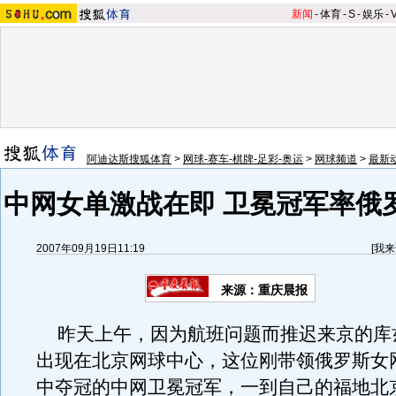
新闻
-
体育
-
S
-
娱乐
-
阿迪达斯搜狐体育
>
网球-赛车-棋牌-足彩-奥运
>
网球频道
>
最新
中网女单激战在即 卫冕冠军率俄
2007年09月19日11:19
[
我来
来源：重庆晨报
昨天上午，因为航班问题而推迟来京的库
出现在北京网球中心，这位刚带领俄罗斯女
中夺冠的中网卫冕冠军，一到自己的福地北