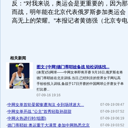
反：“对我来说，奥运会是更重要的，因为
而战，明年能在北京代表俄罗斯参加奥运会
高无上的荣耀。”本报记者黄德强（北京专电
相关新闻
图文:[中网]德门蒂耶娃备战 轻松训练找...
(体育)(5)网球――中网女单即将开赛 9月16日,俄罗斯名将
德门蒂耶娃在北京训练.当日,已经到京的世界女子网坛高
手纷纷投入训练,备战于17日开赛的中国网球公开赛女子单
打比赛...
07-09-16 19:16
·
中网女单首轮晏紫惨遭淘汰 令到场球迷大...
07-09-19 09:47
·
中网女单开战 "公主"首秀轻取孙甜甜
07-09-19 07:52
·
中网火热进行时(组图)
07-09-19 06:19
·
德门蒂耶娃:奥运重于大满贯 参加中网熟悉北京
07-09-19 03:52