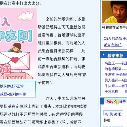
期在比赛中打出大比分。
之前的外场训练，多曼
斯基已经将曲飞飞重新放回
韩鹏恨在家看中
首发阵容，首场进球功臣宋
CBA
郭晶晶
王
晓丽坐回板凳。而前场的人
老大
年龄门
员组合也拼出新花样——此
精彩推荐
前一直配合默契的韩端、张
鸥影组合重新搭档，而马晓
旭则埋伏在两人身后充当“影
子前锋”。
昨天，中国队训练的另
曼斯基在定位球上尝到了甜头，本场比赛她继续要
场运动战打不开局面的时候，有远程得分的手段，
相 关 说 吧
韩端
看在新西兰队守门员两场比赛丢了7球，感觉不