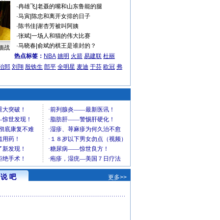
·
冉雄飞
|
老聂的嘴和山东鲁能的腿
·
马寅
|
陈忠和离开女排的日子
·
陈书佳
|
谢杏芳被叫阿姨
·
张斌
|
一场人和猫的伟大比赛
·
马晓春
|
俞斌的棋王是谁封的？
缅战
热点标签：
NBA
姚明
火箭
易建联
杜丽
治郅
刘翔
殷铁生
郎平
全明星
麦迪
于芬
欧冠
弗
说 吧
更多>>