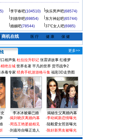
5)
李宇春吧
(104510)
快乐男声吧
(68574)
刘德华吧
(69854)
东方神起吧
(65744)
婚姻吧
(78544)
37℃女人吧
(6985)
商机在线
|
医 疗
健 康
保 健
更多>>
对口相声集
杜拉拉升职记
张震讲故事
红楼梦
-精绝古城
世界名著
平凡的世界
货币战争2
毒杀毒专家
经典手机游游格斗集
福彩3D走势图
情史
李冰冰被爆已婚
揭秘生父离婚内幕
孕
·
揭刘晓庆离婚内幕
·
李幼斌新恋情曝光
婚
·
周迅王艳婆媳相见
·
陆毅爱女照首曝光
折
·
刘嘉玲自曝正造人
·
陈好新男友被曝光