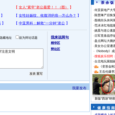
茶 余 饭
·
何炅获地产大亨
·
陈慧琳产后恢复
·
殷桃街头休闲装
·
范冰冰红地毯
·
姚晨与老公素
·
日军竟拿战俘
我来说两句
隐藏地址
设为辩论话题
·
盘点网坛大腕
精华区
·
美女办公室遭
辩论区
·
《Nobody》
·
搜狐娱乐招聘
·
台北电玩展靓丽S
·
《变形金刚
·
王岳伦爆李
我要发布
新版“西游”绝
健 康 指 南