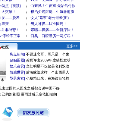
更多>>
焦点新闻
|
不要迷恋哥，哥只是一个鬼
贴贴图图
|
英媒评出2009年度搞怪发明
娱乐旮旯
|
当红明星不仅仅是名利双收
情感世界
|
后悔嫁给这样一个山西男人
型男索女
|
小糖精归来，在海边轻轻舞
口水
么出过国的人回来之后都会说中国不好
自己的旗袍照
暴雨过后天空依旧晴朗