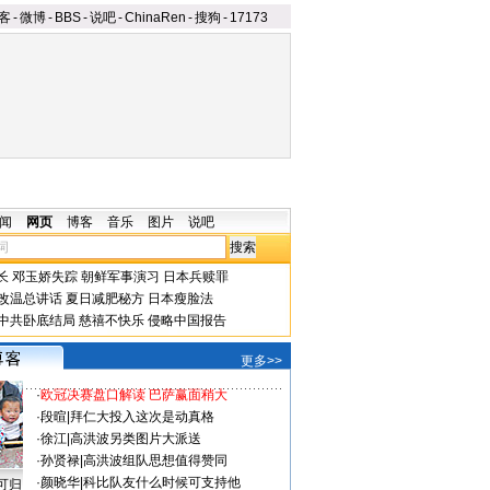
客
-
微博
-
BBS
-
说吧
-
ChinaRen
-
搜狗
-
17173
闻
网页
博客
音乐
图片
说吧
长
邓玉娇失踪
朝鲜军事演习
日本兵赎罪
改温总讲话
夏日减肥秘方
日本瘦脸法
中共卧底结局
慈禧不快乐
侵略中国报告
更多>>
·
欧冠决赛盘口解读 巴萨赢面稍大
·
段暄
|
拜仁大投入这次是动真格
·
徐江
|
高洪波另类图片大派送
·
孙贤禄
|
高洪波组队思想值得赞同
·
颜晓华
|
科比队友什么时候可支持他
可归