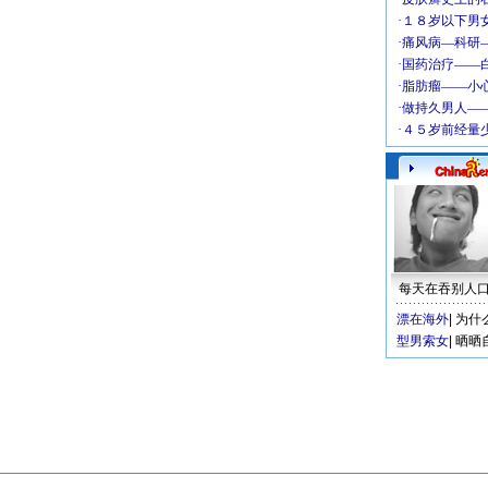
每天在吞别人
漂在海外
|
为什
型男索女
|
晒晒