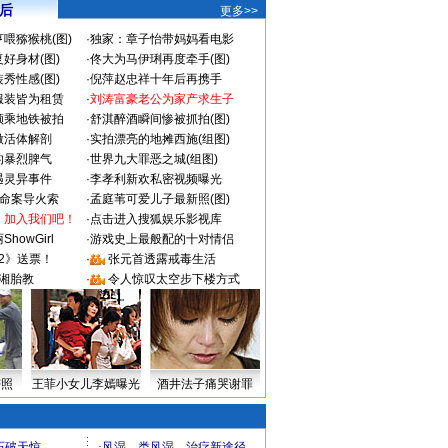
 后
更多>>
喂猕猴桃(图)
·
独家：章子怡带妈妈看电影
好身材(图)
·
佟大为马伊琍再度牵手(图)
秀性感(图)
·
倪萍赵忠祥十年后再携手
服装皆为租赁
·
刘涛富豪老公为家产求生子
颜乘地铁被拍
·
舒淇醉酒瞬间惨被抓拍(图)
做活体解剖
·
实拍漂亮的地摊西施(组图)
的暴烈脾气
·
世界九大罪恶之城(组图)
遇灵异事件
·
李孝利新欢私密视频曝光
成命案导火索
·
孟庭苇可爱儿子最新照(图)
：加入我们吧！
·
点击进入搜狐娱乐影视库
howGirl
·
游戏史上最般配的十对情侣
2》送票！
·
张元首透露戒毒生活
湘胎教
·
令人惊叹太空步下楼方式
密照
王菲小女儿李嫣曝光
酒井法子痛哭谢罪