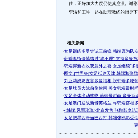
佳，正好加大力度促使其崩溃。谢彩
李洁和王坤一起在助理教练的指导下
相关新闻
·
女足训练多曼尝试三前锋 韩端愿为队友创
·
韩端逛街遗憾错过"狗不理" 支持多曼
·
韩端穿新衣收获意外之喜 女足继续"多曼式
·
图文:[世界杯]女足抵达天津 韩端和张
·
刘亚莉奶奶直言多曼福相 祝韩端多吃葡萄
·
女足球员大战前偷偷闲 美女韩端最时尚多
·
女足全体出动购物:韩端最时尚 多曼斯
·
女足澳门迎战新贵英格兰 寻韩端搭档多曼
·
<韩端:风雨玫瑰>北京发售 张鸥影李洁
·
女足把墨西哥当巴西打 韩端张鸥影受命强