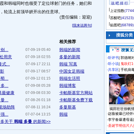
霞和韩端同时也领受了定位球射门的任务，她们和
说 吧 排 行
上证指数
(7744
，轮流上前顶毕妍开出的任意球。
(责任编辑：迎迎)
苏醒吧
(41523)
贴图吧
(68789)
[
我来说两句
]
搜狐分类
相关推荐
...
韩端的新闻
07-09-19 05:40
放松用意
多曼的新闻
07-09-18 02:55
·
听评书
|
郭德纲
...
韩端 写真
·
听小说
|
鬼吹灯1
07-09-17 22:11
·
共享区
|
手机病
鸥影
中国女足韩端
07-09-17 08:57
...
韩端生活照
07-09-12 01:15
...
韩端博客
07-09-08 05:28
基最健康
卡帕斯基官方网站
07-09-08 03:30
...
卡帕斯基免费下载
07-08-26 01:18
现场助阵
多曼斯基
07-08-11 16:24
揭田壮壮徐帆
·
赵薇被爆已经怀
...
韩端
07-07-04 13:15
·
李宇春爆遭母逼
更多关于
韩端 多曼
的新闻>>
·
圣诞节明信片八