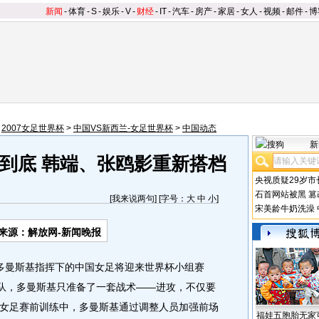
新闻
-
体育
-
S
-
娱乐
-
V
-
财经
-
IT
-
汽车
-
房产
-
家居
-
女人
-
视频
-
邮件
-
博
>
2007女足世界杯
>
中国VS新西兰-女足世界杯
>
中国动态
新
到底 韩端、张鸥影重新搭档
央视质疑29岁市
石首网站被黑
篡
[
我来说两句
] [字号：
大
中
小
]
宋美龄牛奶洗澡
来源：解放网-新闻晚报
多曼斯基指挥下的中国女足将迎来世界杯小组赛
兰队，多曼斯基只准备了一套战术——进攻，不仅要
女足赛前训练中，多曼斯基通过调整人员加强前场
福娃五胞胎无家