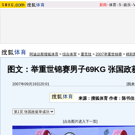
新闻
-
体育
-
S
-
娱乐
-
阿迪达斯搜狐体育
>
综合体育
>
重竞技
>
2007举重世锦赛
>
精彩
图文：举重世锦赛男子69KG 张国
2007年09月19日20:01
[
我来
来源：搜狐体育 作者：陈书佳
[点击图片进入下一页]