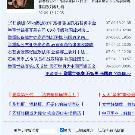
赛赛程公布 中国举重队17日正... 中国举重公布世锦赛阵容
张国政刘春红领.....
07-09-15 17:05
·
19日前瞻:69kg奥运冠军亮相 张国政石智勇争金
07-09-18 21:35
·
举重世锦赛开幕在即 69公斤级张国政对决...
07-09-13 02:00
·
举重队备战世锦赛遇到老困扰 张国政老伤...
07-08-01 19:55
·
举重队公布亚锦赛名单 石智勇领衔张国政缺阵
07-04-11 13:05
·
石智勇遗憾张国政缺阵 亚锦赛主要对手还...
07-04-11 12:20
·
石智勇率15名队员征战亚锦赛 张国政因伤...
07-04-11 03:57
·
举重世锦赛第3天 邱红霞石智勇为中国再添四金
06-10-04 00:05
更多关于
举重世锦赛 石智勇 张国政
的新闻>>
用户：
匿名
隐藏地址
设为辩论话题