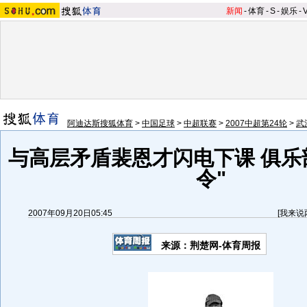
新闻
-
体育
-
S
-
娱乐
-
阿迪达斯搜狐体育
>
中国足球
>
中超联赛
>
2007中超第24轮
>
武
与高层矛盾裴恩才闪电下课 俱乐
令"
2007年09月20日05:45
[
我来说
来源：荆楚网-体育周报