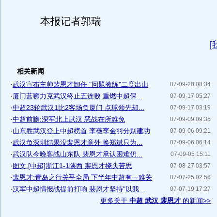
本报记者郭瑞
[
相关新闻
·
武汉宣布主帅裴恩才卸任 "问题教练"二度出山
07-09-20 08:34
·
厦门蓝狮力克武汉终止五连败 重燃中超保...
07-09-17 05:27
·
中超23轮武汉1比2客场负厦门 点球领先却...
07-09-17 03:19
·
中超前瞻:深军北上武汉 恶战在所难免
07-09-09 09:35
·
山东胜武汉登上中超榜首 李薇李金羽分别建功
07-09-06 09:21
·
武汉负深圳结果没裴恩才意外 换郑斌只为...
07-09-06 06:14
·
武汉队今晚客战山东队 裴恩才承认困难仍...
07-09-05 15:11
·
图文:[中超]浙江1-1陕西 裴恩才挠头苦思
07-08-27 03:57
·
裴恩才:青岛之行关乎全局 下半年中超有一难关
07-07-25 02:56
·
汉军中超情报战提前打响 裴恩才坚持"以我...
07-07-19 17:27
更多关于
中超 武汉 裴恩才
的新闻>>